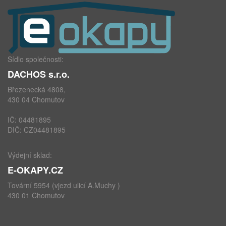
Sídlo společnosti:
DACHOS s.r.o.
Březenecká 4808,
430 04 Chomutov
IČ: 04481895
DIČ: CZ04481895
Výdejní sklad:
E-OKAPY.CZ
Tovární 5954 (vjezd ulicí A.Muchy )
430 01 Chomutov