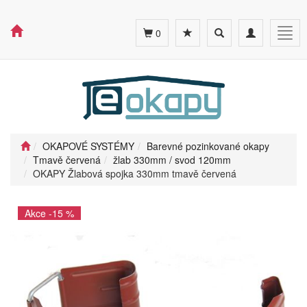
Toggle
Toggle
Togg
0
search
navigation
navig
OKAPOVÉ SYSTÉMY
Barevné pozinkované okapy
Tmavě červená
žlab 330mm / svod 120mm
OKAPY Žlabová spojka 330mm tmavě červená
Akce -15 %