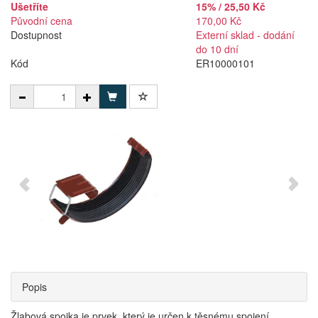
Ušetříte
15% / 25,50 Kč
Původní cena
170,00 Kč
Dostupnost
Externí sklad - dodání
do 10 dní
Kód
ER10000101
Popis
Žlabová spojka je prvek, který je určen k těsnému spojení