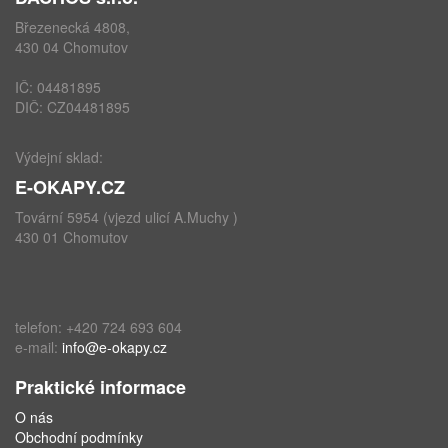
Březenecká 4808,
430 04 Chomutov
IČ: 04481895
DIČ: CZ04481895
Výdejní sklad:
E-OKAPY.CZ
Tovární 5954 (vjezd ulicí A.Muchy )
430 01 Chomutov
telefon: +420 724 693 604
e-mail:
info@e-okapy.cz
Praktické informace
O nás
Obchodní podmínky