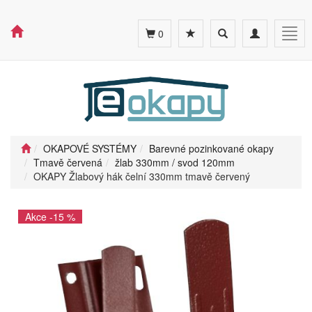
Toggle
Toggle
Togg
0
search
navigation
navig
OKAPOVÉ SYSTÉMY
Barevné pozinkované okapy
Tmavě červená
žlab 330mm / svod 120mm
OKAPY Žlabový hák čelní 330mm tmavě červený
Akce -15 %