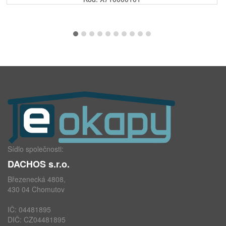
Sídlo společnosti:
DACHOS s.r.o.
Březenecká 4808,
430 04 Chomutov
IČ: 04481895
DIČ: CZ04481895