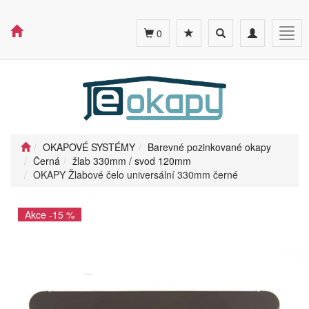
Toggle
Toggle
Togg
0
search
navigation
navig
OKAPOVÉ SYSTÉMY
Barevné pozinkované okapy
Černá
žlab 330mm / svod 120mm
OKAPY Žlabové čelo universální 330mm černé
Akce -15 %