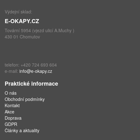
Výdejní sklad:
E-OKAPY.CZ
Tovární 5954 (vjezd ulicí A.Muchy )
430 01 Chomutov
telefon: +420 724 693 604
e-mail:
info@e-okapy.cz
Praktické informace
O nás
Obchodní podmínky
Kontakt
Akce
Doprava
GDPR
Články a aktuality