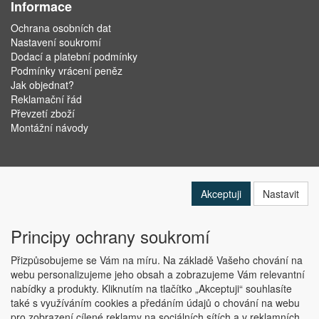
Informace
Ochrana osobních dat
Nastavení soukromí
Dodací a platební podmínky
Podmínky vrácení peněz
Jak objednat?
Reklamační řád
Převzetí zboží
Montážní návody
Akceptuji
Nastavit
Principy ochrany soukromí
Přizpůsobujeme se Vám na míru. Na základě Vašeho chování na
webu personalizujeme jeho obsah a zobrazujeme Vám relevantní
nabídky a produkty. Kliknutím na tlačítko „Akceptuji“ souhlasíte
Copyright © ABRA Software a.s. 2019
také s využíváním cookies a předáním údajů o chování na webu
pro zobrazení cílené reklamy na sociálních sítích a v reklamních