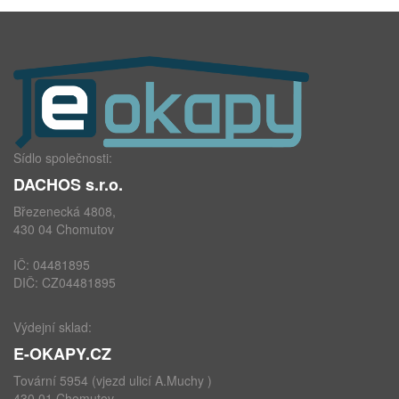
Sídlo společnosti:
DACHOS s.r.o.
Březenecká 4808,
430 04 Chomutov
IČ: 04481895
DIČ: CZ04481895
Výdejní sklad:
E-OKAPY.CZ
Tovární 5954 (vjezd ulicí A.Muchy )
430 01 Chomutov