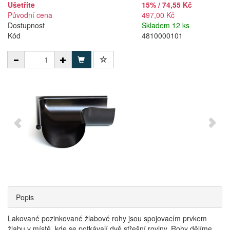
Ušetříte
15% / 74,55 Kč
Původní cena
497,00 Kč
Dostupnost
Skladem 12 ks
Kód
4810000101
Popis
Lakované pozinkované žlabové rohy jsou spojovacím prvkem
žlabu v místě, kde se potkávají dvě střešní roviny. Rohy dělíme