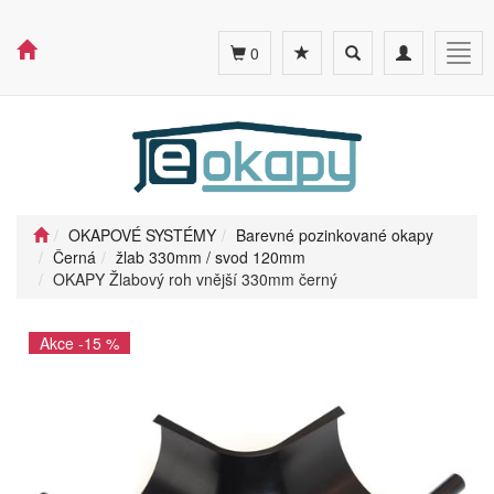
Toggle
Toggle
Togg
0
search
navigation
navig
OKAPOVÉ SYSTÉMY
Barevné pozinkované okapy
Černá
žlab 330mm / svod 120mm
OKAPY Žlabový roh vnější 330mm černý
Akce -15 %