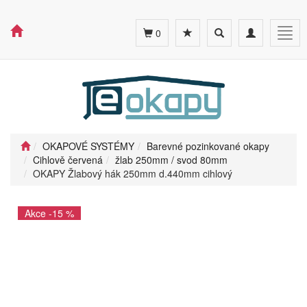
Toggle
Toggle
Togg
0
search
navigation
navig
OKAPOVÉ SYSTÉMY
Barevné pozinkované okapy
Cihlově červená
žlab 250mm / svod 80mm
OKAPY Žlabový hák 250mm d.440mm cihlový
Akce -15 %