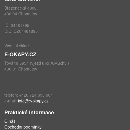
Březenecká 4808,
430 04 Chomutov
IČ: 04481895
DIČ: CZ04481895
Výdejní sklad:
E-OKAPY.CZ
Tovární 5954 (vjezd ulicí A.Muchy )
430 01 Chomutov
telefon: +420 724 693 604
e-mail:
info@e-okapy.cz
Praktické informace
O nás
Obchodní podmínky