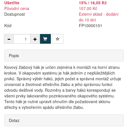
Ušetříte
15% / 16,05 Kč
Původní cena
107,00 Kč
Dostupnost
Externí sklad - dodání
do 10 dní
Kód
FP10000101
Popis
Kovový žlabový hák je určen zejména k montáži na horní stranu
krokve. V okapovém systému je hák jedním z nejdůležitějších
prvků. Správný výběr háků, jejich počet a správná montáž určuje
únosnost a životnost střešního žlabu a jeho správnou funkci
odvodu dešťové vody. Rozměry a barvy háků korespondují se
všemi prvky lakovaného pozinkovaného okapového systému.
Tento hák je nutné upravit ohnutím dle požadované sklonu
střechy s vytvořením spádu střešního žlabu.
Dotaz