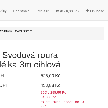
ality
Registrace
Přihlásit
(0 / 0,00 Kč)
Oblíbené
b 250mm / svod 80mm
Svodová roura
élka 3m cihlová
PH
525,00 Kč
 DPH
433,88 Kč
35% / 285,00 Kč
810,00 Kč
Externí sklad - dodání do 10
dní