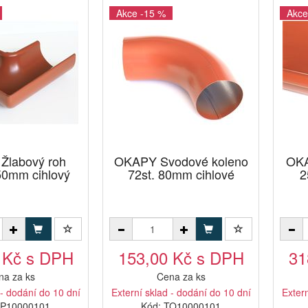
Akce -15 %
Akce
Žlabový roh
OKAPY Svodové koleno
OKA
250mm cihlový
72st. 80mm cihlové
2
 Kč s DPH
153,00 Kč s DPH
31
na za ks
Cena za ks
 - dodání do 10 dní
Externí sklad - dodání do 10 dní
Extern
TP10000101
Kód: TO10000101