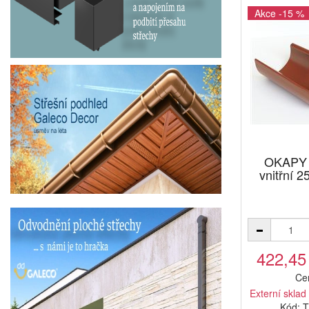
Akce -15 %
OKAPY 
vnitřní 
422,45
Ce
Externí sklad
Kód: 