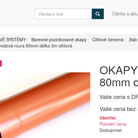
Články a aktu
VÉ SYSTÉMY
Barevné pozinkované okapy
Cihlově červená
žla
odová roura 80mm délka 3m cihlová
OKAPY 
80mm d
Vaše cena s D
Vaše cena bez
Ušetříte
Původní cena
Dostupnost