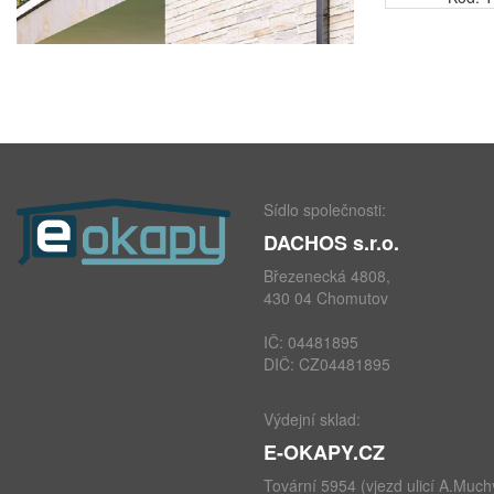
Sídlo společnosti:
DACHOS s.r.o.
Březenecká 4808,
430 04 Chomutov
IČ: 04481895
DIČ: CZ04481895
Výdejní sklad:
E-OKAPY.CZ
Tovární 5954 (vjezd ulicí A.Much