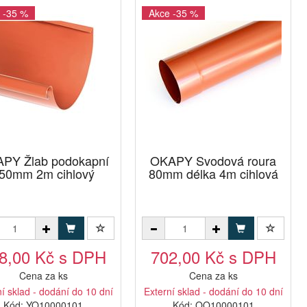
 -35 %
Akce -35 %
PY Žlab podokapní
OKAPY Svodová roura
50mm 2m cihlový
80mm délka 4m cihlová
8,00 Kč s DPH
702,00 Kč s DPH
Cena za ks
Cena za ks
í sklad - dodání do 10 dní
Externí sklad - dodání do 10 dní
Kód: YO10000101
Kód: QO10000101