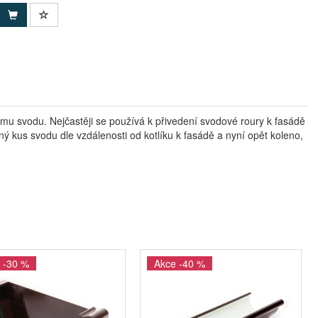
u svodu. Nejčastěji se používá k přivedení svodové roury k fasádě
 kus svodu dle vzdálenosti od kotlíku k fasádě a nyní opět koleno,
 -30 %
Akce -40 %