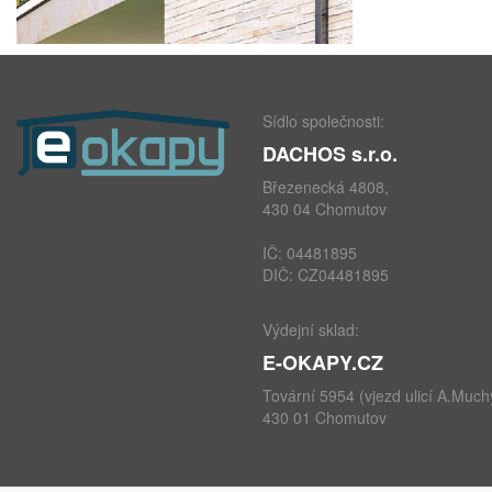
Sídlo společnosti:
DACHOS s.r.o.
Březenecká 4808,
430 04 Chomutov
IČ: 04481895
DIČ: CZ04481895
Výdejní sklad:
E-OKAPY.CZ
Tovární 5954 (vjezd ulicí A.Much
430 01 Chomutov