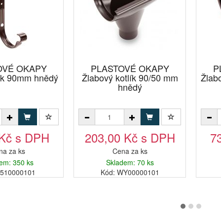
OVÉ OKAPY
PLASTOVÉ OKAPY
P
ák 90mm hnědý
Žlabový kotlík 90/50 mm
Žlab
hnědý
 Kč s DPH
203,00 Kč s DPH
7
na za ks
Cena za ks
em: 350 ks
Skladem: 70 ks
X510000101
Kód: WY00000101