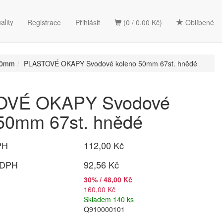
ality
Registrace
Přihlásit
(0 / 0,00 Kč)
Oblíbené
 50mm
PLASTOVÉ OKAPY Svodové koleno 50mm 67st. hnědé
OVÉ OKAPY Svodové
 50mm 67st. hnědé
PH
112,00 Kč
 DPH
92,56 Kč
30% / 48,00 Kč
160,00 Kč
Skladem 140 ks
Q910000101