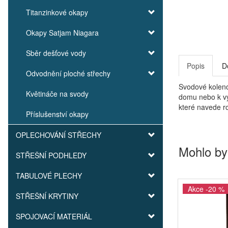
Titanzinkové okapy
Okapy Satjam Niagara
Sběr dešťové vody
Popis
D
Odvodnění ploché střechy
Svodové koleno
Květináče na svody
domu nebo k vý
které navede r
Příslušenství okapy
OPLECHOVÁNÍ STŘECHY
Mohlo by
STŘEŠNÍ PODHLEDY
TABULOVÉ PLECHY
Akce -20 %
STŘEŠNÍ KRYTINY
SPOJOVACÍ MATERIÁL