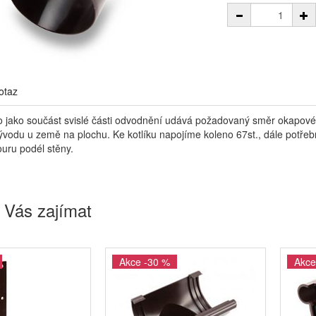
otaz
 jako součást svislé části odvodnění udává požadovaný směr okapovém
vodu u země na plochu. Ke kotlíku napojíme koleno 67st., dále potřebný
ouru podél stěny.
 Vás zajímat
Akce -30 %
Akce