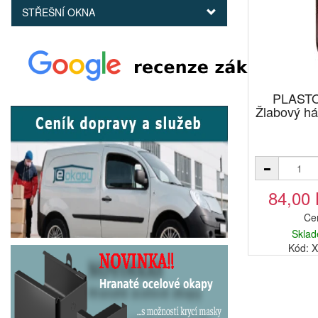
STŘEŠNÍ OKNA
PLAST
Žlabový h
84,00
Ce
Sklad
Kód: 