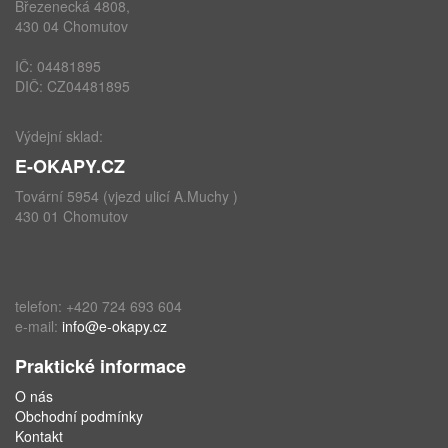
Březenecká 4808,
430 04 Chomutov
IČ: 04481895
DIČ: CZ04481895
Výdejní sklad:
E-OKAPY.CZ
Tovární 5954 (vjezd ulicí A.Muchy )
430 01 Chomutov
telefon: +420 724 693 604
e-mail:
info@e-okapy.cz
Praktické informace
O nás
Obchodní podmínky
Kontakt