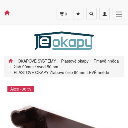
Toggle
Toggle
Togg
0
search
navigation
navig
OKAPOVÉ SYSTÉMY
Plastové okapy
Tmavě hnědá
žlab 90mm / svod 50mm
PLASTOVÉ OKAPY Žlabové čelo 90mm LEVÉ hnědé
Akce -30 %