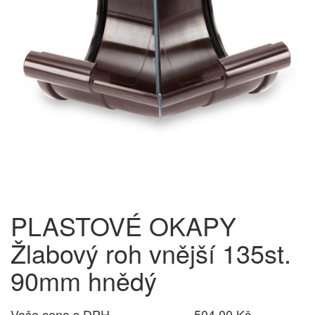
PLASTOVÉ OKAPY
Žlabový roh vnější 135st.
90mm hnědý
Vaše cena s DPH
504,00 Kč