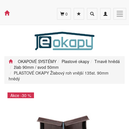
Toggle
Toggle
Togg
0
search
navigation
navig
OKAPOVÉ SYSTÉMY
Plastové okapy
Tmavě hnědá
žlab 90mm / svod 50mm
PLASTOVÉ OKAPY Žlabový roh vnější 135st. 90mm
hnědý
Akce -30 %