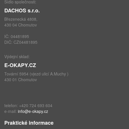
Sídlo společnosti:
DACHOS s.r.o.
Březenecká 4808,
430 04 Chomutov
IČ: 04481895
DIČ: CZ04481895
Výdejní sklad:
E-OKAPY.CZ
Tovární 5954 (vjezd ulicí A.Muchy )
430 01 Chomutov
telefon: +420 724 693 604
e-mail:
info@e-okapy.cz
Praktické informace