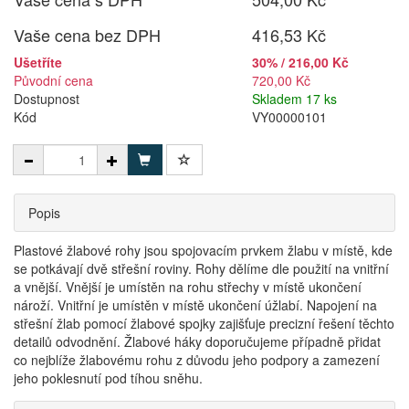
Vaše cena bez DPH
416,53 Kč
Ušetříte
30% / 216,00 Kč
Původní cena
720,00 Kč
Dostupnost
Skladem 17 ks
Kód
VY00000101
Popis
Plastové žlabové rohy jsou spojovacím prvkem žlabu v místě, kde
se potkávají dvě střešní roviny. Rohy dělíme dle použití na vnitřní
a vnější. Vnější je umístěn na rohu střechy v místě ukončení
nároží. Vnitřní je umístěn v místě ukončení úžlabí. Napojení na
střešní žlab pomocí žlabové spojky zajišťuje precizní řešení těchto
detailů odvodnění. Žlabové háky doporučujeme případně přidat
co nejblíže žlabovému rohu z důvodu jeho podpory a zamezení
jeho poklesnutí pod tíhou sněhu.