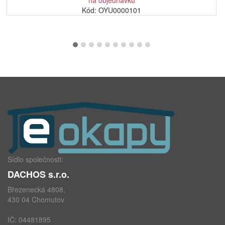
na objednávku
Kód: OYU0000101
Sídlo společnosti:
DACHOS s.r.o.
Březenecká 4808,
430 04 Chomutov
IČ: 04481895