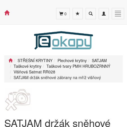
Toggle
Toggle
Togg
0
search
navigation
navig
STŘEŠNÍ KRYTINY
Plechové krytiny
SATJAM
Taškové krytiny
Taškové tvary PMH HRUBOZRNNÝ
Višňová Satmat RR028
SATJAM držák sněhové zábrany na mříž višňový
SATJAM držák sněhové