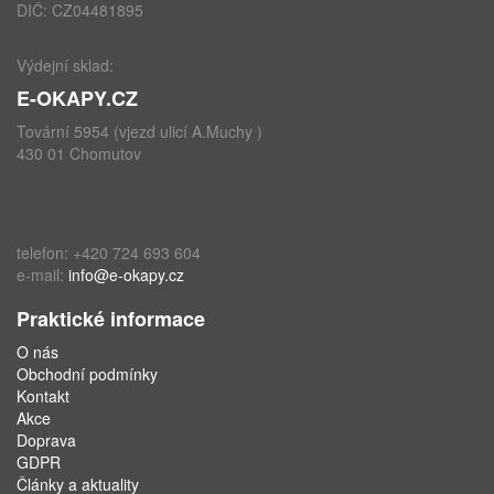
DIČ: CZ04481895
Výdejní sklad:
E-OKAPY.CZ
Tovární 5954 (vjezd ulicí A.Muchy )
430 01 Chomutov
telefon: +420 724 693 604
e-mail:
info@e-okapy.cz
Praktické informace
O nás
Obchodní podmínky
Kontakt
Akce
Doprava
GDPR
Články a aktuality