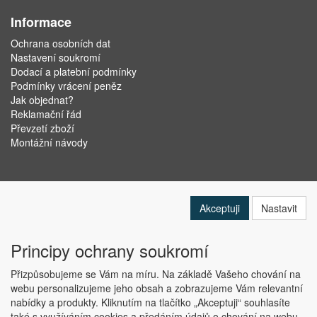
Informace
Ochrana osobních dat
Nastavení soukromí
Dodací a platební podmínky
Podmínky vrácení peněz
Jak objednat?
Reklamační řád
Převzetí zboží
Montážní návody
Akceptuji
Nastavit
Principy ochrany soukromí
Přizpůsobujeme se Vám na míru. Na základě Vašeho chování na
webu personalizujeme jeho obsah a zobrazujeme Vám relevantní
nabídky a produkty. Kliknutím na tlačítko „Akceptuji“ souhlasíte
Copyright © ABRA Software a.s. 2019
také s využíváním cookies a předáním údajů o chování na webu