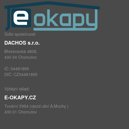
Sídlo společnosti:
DACHOS s.r.o.
Březenecká 4808,
430 04 Chomutov
IČ: 04481895
DIČ: CZ04481895
Výdejní sklad:
E-OKAPY.CZ
Tovární 5954 (vjezd ulicí A.Muchy )
430 01 Chomutov