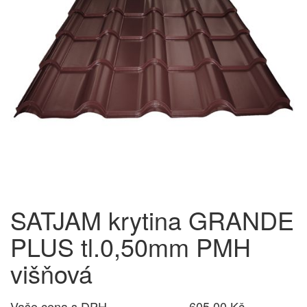
SATJAM krytina GRANDE
PLUS tl.0,50mm PMH
višňová
Vaše cena s DPH
605,00 Kč