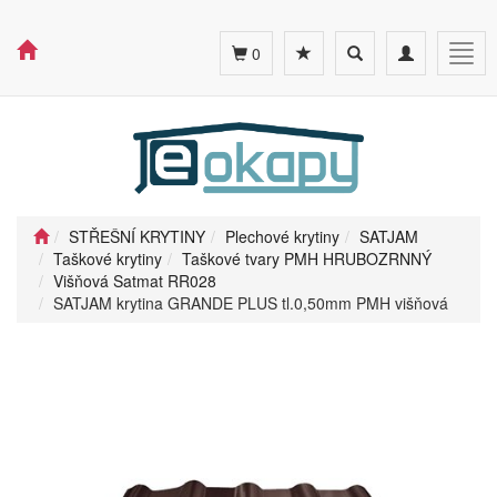
Toggle
Toggle
Togg
0
search
navigation
navig
STŘEŠNÍ KRYTINY
Plechové krytiny
SATJAM
Taškové krytiny
Taškové tvary PMH HRUBOZRNNÝ
Višňová Satmat RR028
SATJAM krytina GRANDE PLUS tl.0,50mm PMH višňová