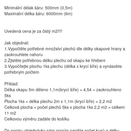
Minimální délak šáru: 500mm (0,5m)
Maximální délka šáru: 6000mm (6m)
Uvedená cena je za čistý m2!!!!
Jak objednat:
1.Vypočtěte potřebné množství plechů dle délky okapové hrany a
zaokrouhlete nahoru
2.Zjistěte potřebnou délku plechu od okapu ke hřebeni
3.Vypočítejte plochu 1ks plechu (délka x krycí šíře) a vynásobte
potřebným počtem
Příklad:
Délka okapu 5m děleno 1,1m(krycí šíře) = 4,54 = zaokrouhleno
5ks
Plocha 1ks = délka plechu 2m x 1,1m (krycí šíře) = 2,2 m2
Celková plocha = počet plechů 5ks x plocha 1ks 2,2 m2 = celkem
11 m2
Celkovou výměru zadáte do košíku
Do popisu objednávky nám prosím napište počet kusů a délku