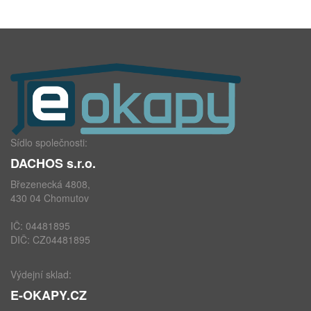
Sídlo společnosti:
DACHOS s.r.o.
Březenecká 4808,
430 04 Chomutov
IČ: 04481895
DIČ: CZ04481895
Výdejní sklad:
E-OKAPY.CZ