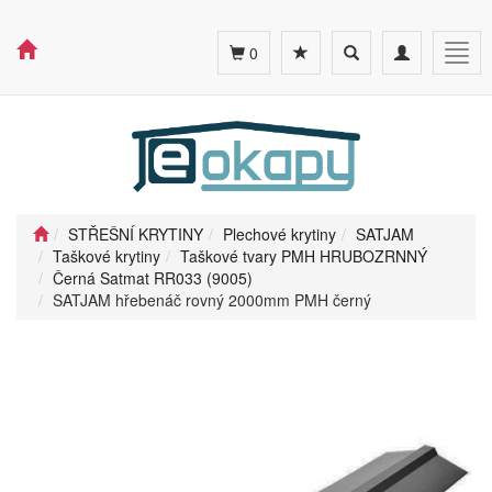
Toggle
Toggle
Togg
0
search
navigation
navig
STŘEŠNÍ KRYTINY
Plechové krytiny
SATJAM
Taškové krytiny
Taškové tvary PMH HRUBOZRNNÝ
Černá Satmat RR033 (9005)
SATJAM hřebenáč rovný 2000mm PMH černý