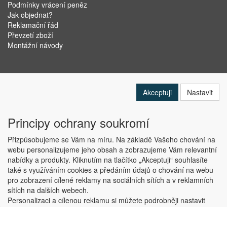
Podmínky vrácení peněz
Jak objednat?
Reklamační řád
Převzetí zboží
Montážní návody
Akceptuji
Nastavit
Principy ochrany soukromí
Přizpůsobujeme se Vám na míru. Na základě Vašeho chování na
webu personalizujeme jeho obsah a zobrazujeme Vám relevantní
nabídky a produkty. Kliknutím na tlačítko „Akceptuji“ souhlasíte
Copyright © ABRA Software a.s. 2019
také s využíváním cookies a předáním údajů o chování na webu
pro zobrazení cílené reklamy na sociálních sítích a v reklamních
sítích na dalších webech.
Personalizaci a cílenou reklamu si můžete podrobněji nastavit
nebo kdykoli vypnout po kliknutí na tlačítko „Nastavit“.