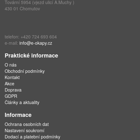
Tovární 5954 (vjezd ulicí A.Muchy )
430 01 Chomutov
telefon: +420 724 693 604
e-mail:
info@e-okapy.cz
Praktické informace
O nás
Obchodní podmínky
Kontakt
Akce
Doprava
GDPR
Články a aktuality
Informace
Ochrana osobních dat
Nastavení soukromí
Dodací a platební podmínky