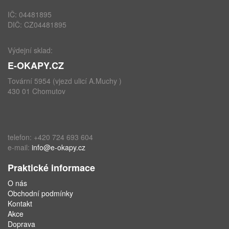
IČ: 04481895
DIČ: CZ04481895
Výdejní sklad:
E-OKAPY.CZ
Tovární 5954 (vjezd ulicí A.Muchy )
430 01 Chomutov
telefon: +420 724 693 604
e-mail:
info@e-okapy.cz
Praktické informace
O nás
Obchodní podmínky
Kontakt
Akce
Doprava