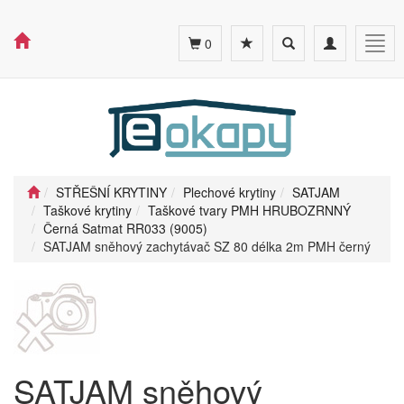
Toggle
Toggle
Togg
0
search
navigation
navig
STŘEŠNÍ KRYTINY
Plechové krytiny
SATJAM
Taškové krytiny
Taškové tvary PMH HRUBOZRNNÝ
Černá Satmat RR033 (9005)
SATJAM sněhový zachytávač SZ 80 délka 2m PMH černý
SATJAM sněhový