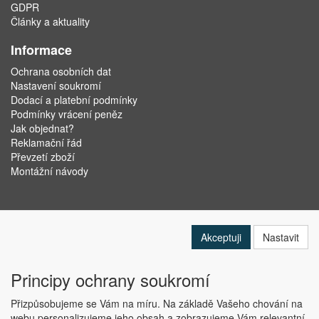
GDPR
Články a aktuality
Informace
Ochrana osobních dat
Nastavení soukromí
Dodací a platební podmínky
Podmínky vrácení peněz
Jak objednat?
Reklamační řád
Převzetí zboží
Montážní návody
Akceptuji
Nastavit
Principy ochrany soukromí
Přizpůsobujeme se Vám na míru. Na základě Vašeho chování na
webu personalizujeme jeho obsah a zobrazujeme Vám relevantní