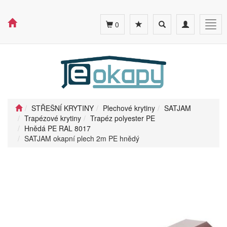
Toggle
Toggle
Togg
0
search
navigation
navig
STŘEŠNÍ KRYTINY
Plechové krytiny
SATJAM
Trapézové krytiny
Trapéz polyester PE
Hnědá PE RAL 8017
SATJAM okapní plech 2m PE hnědý