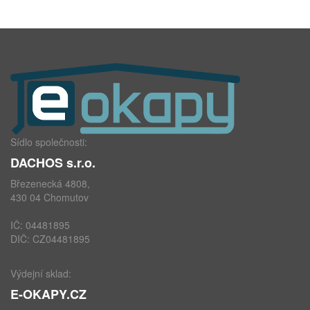
Sídlo společnosti:
DACHOS s.r.o.
Březenecká 4808,
430 04 Chomutov
IČ: 04481895
DIČ: CZ04481895
Výdejní sklad:
E-OKAPY.CZ