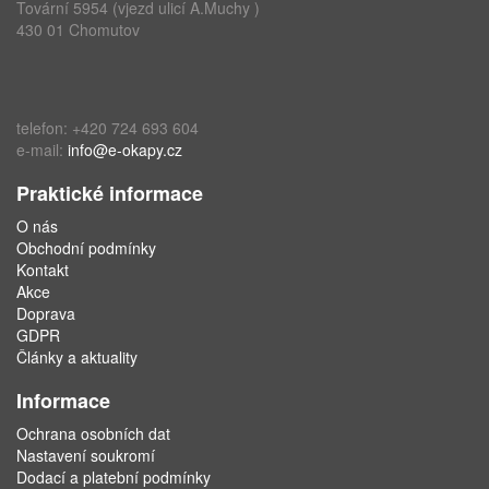
Tovární 5954 (vjezd ulicí A.Muchy )
430 01 Chomutov
telefon: +420 724 693 604
e-mail:
info@e-okapy.cz
Praktické informace
O nás
Obchodní podmínky
Kontakt
Akce
Doprava
GDPR
Články a aktuality
Informace
Ochrana osobních dat
Nastavení soukromí
Dodací a platební podmínky