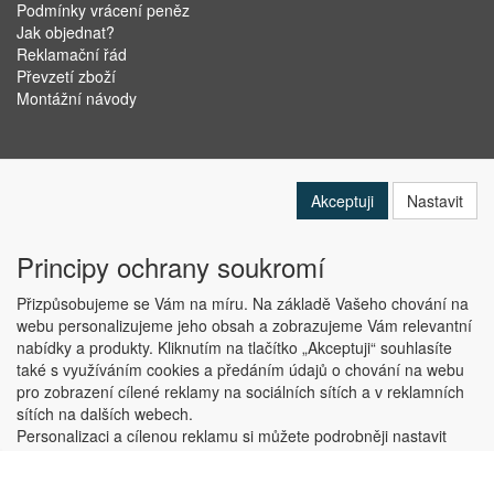
Podmínky vrácení peněz
Jak objednat?
Reklamační řád
Převzetí zboží
Montážní návody
Akceptuji
Nastavit
Principy ochrany soukromí
Přizpůsobujeme se Vám na míru. Na základě Vašeho chování na
webu personalizujeme jeho obsah a zobrazujeme Vám relevantní
nabídky a produkty. Kliknutím na tlačítko „Akceptuji“ souhlasíte
Copyright © ABRA Software a.s. 2019
také s využíváním cookies a předáním údajů o chování na webu
pro zobrazení cílené reklamy na sociálních sítích a v reklamních
sítích na dalších webech.
Personalizaci a cílenou reklamu si můžete podrobněji nastavit
nebo kdykoli vypnout po kliknutí na tlačítko „Nastavit“.