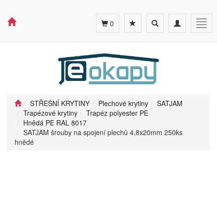
Toggle
Toggle
Togg
0
search
navigation
navig
STŘEŠNÍ KRYTINY
Plechové krytiny
SATJAM
Trapézové krytiny
Trapéz polyester PE
Hnědá PE RAL 8017
SATJAM šrouby na spojení plechů 4,8x20mm 250ks
hnědé