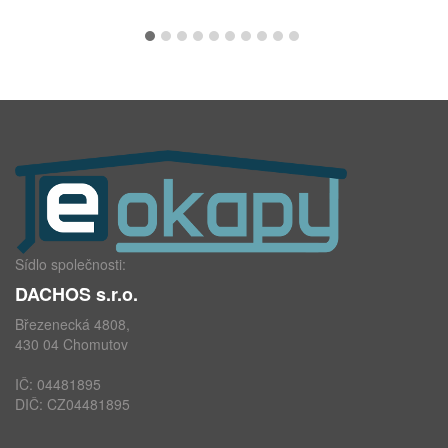
Sídlo společnosti:
DACHOS s.r.o.
Březenecká 4808,
430 04 Chomutov
IČ: 04481895
DIČ: CZ04481895