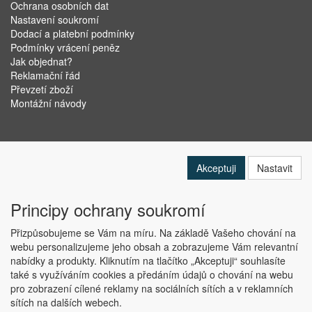
Ochrana osobních dat
Nastavení soukromí
Dodací a platební podmínky
Podmínky vrácení peněz
Jak objednat?
Reklamační řád
Převzetí zboží
Montážní návody
Akceptuji
Nastavit
Principy ochrany soukromí
Přizpůsobujeme se Vám na míru. Na základě Vašeho chování na
webu personalizujeme jeho obsah a zobrazujeme Vám relevantní
nabídky a produkty. Kliknutím na tlačítko „Akceptuji“ souhlasíte
Copyright © ABRA Software a.s. 2019
také s využíváním cookies a předáním údajů o chování na webu
pro zobrazení cílené reklamy na sociálních sítích a v reklamních
sítích na dalších webech.