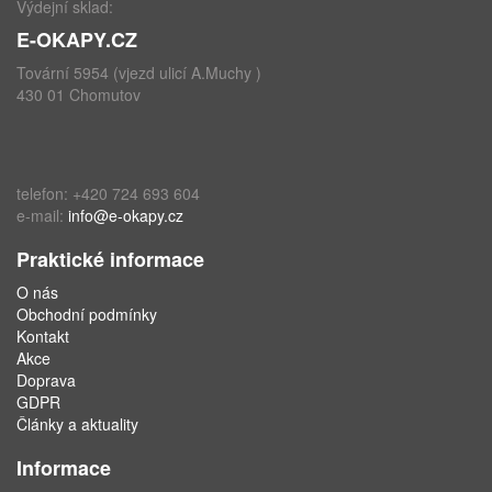
Výdejní sklad:
E-OKAPY.CZ
Tovární 5954 (vjezd ulicí A.Muchy )
430 01 Chomutov
telefon: +420 724 693 604
e-mail:
info@e-okapy.cz
Praktické informace
O nás
Obchodní podmínky
Kontakt
Akce
Doprava
GDPR
Články a aktuality
Informace