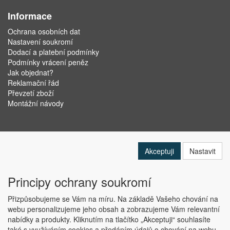
Informace
Ochrana osobních dat
Nastavení soukromí
Dodací a platební podmínky
Podmínky vrácení peněz
Jak objednat?
Reklamační řád
Převzetí zboží
Montážní návody
Akceptuji
Nastavit
Principy ochrany soukromí
Přizpůsobujeme se Vám na míru. Na základě Vašeho chování na
webu personalizujeme jeho obsah a zobrazujeme Vám relevantní
nabídky a produkty. Kliknutím na tlačítko „Akceptuji“ souhlasíte
Copyright © ABRA Software a.s. 2019
také s využíváním cookies a předáním údajů o chování na webu