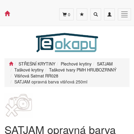
Toggle
Toggle
Togg
0
search
navigation
navig
STŘEŠNÍ KRYTINY
Plechové krytiny
SATJAM
Taškové krytiny
Taškové tvary PMH HRUBOZRNNÝ
Višňová Satmat RR028
SATJAM opravná barva višňová 250ml
SATJAM opravná barva