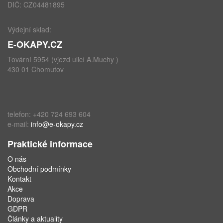
DIČ: CZ04481895
Výdejní sklad:
E-OKAPY.CZ
Tovární 5954 (vjezd ulicí A.Muchy )
430 01 Chomutov
telefon: +420 724 693 604
e-mail:
info@e-okapy.cz
Praktické informace
O nás
Obchodní podmínky
Kontakt
Akce
Doprava
GDPR
Články a aktuality