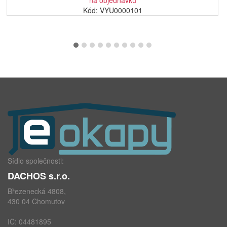
na objednávku
Kód: VYU0000101
Sídlo společnosti:
DACHOS s.r.o.
Březenecká 4808,
430 04 Chomutov
IČ: 04481895