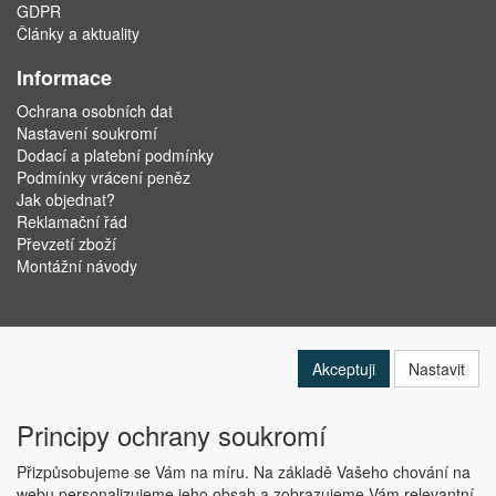
GDPR
Články a aktuality
Informace
Ochrana osobních dat
Nastavení soukromí
Dodací a platební podmínky
Podmínky vrácení peněz
Jak objednat?
Reklamační řád
Převzetí zboží
Montážní návody
Akceptuji
Nastavit
Principy ochrany soukromí
Přizpůsobujeme se Vám na míru. Na základě Vašeho chování na
webu personalizujeme jeho obsah a zobrazujeme Vám relevantní