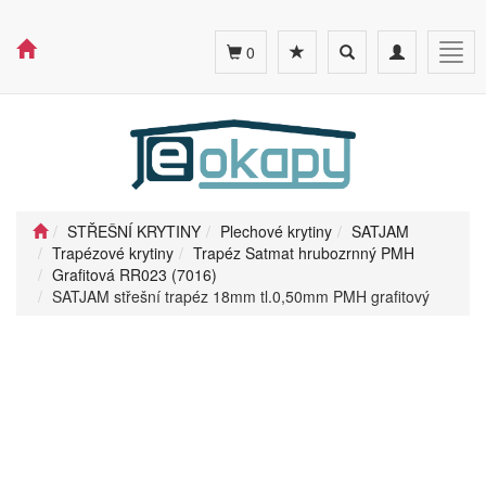
Toggle
Toggle
Togg
0
search
navigation
navig
STŘEŠNÍ KRYTINY
Plechové krytiny
SATJAM
Trapézové krytiny
Trapéz Satmat hrubozrnný PMH
Grafitová RR023 (7016)
SATJAM střešní trapéz 18mm tl.0,50mm PMH grafitový