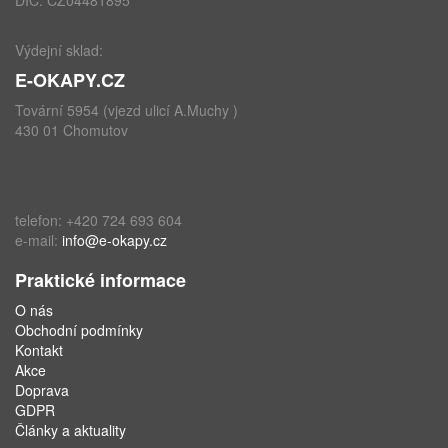
DIČ: CZ04481895
Výdejní sklad:
E-OKAPY.CZ
Tovární 5954 (vjezd ulicí A.Muchy )
430 01 Chomutov
telefon: +420 724 693 604
e-mail:
info@e-okapy.cz
Praktické informace
O nás
Obchodní podmínky
Kontakt
Akce
Doprava
GDPR
Články a aktuality