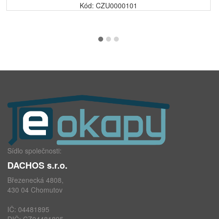
Kód: CZU0000101
Sídlo společnosti:
DACHOS s.r.o.
Březenecká 4808,
430 04 Chomutov
IČ: 04481895