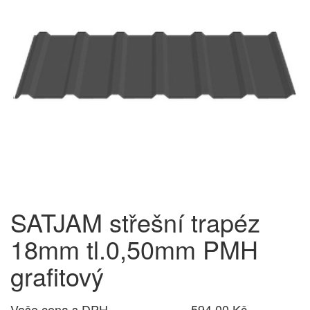
SATJAM střešní trapéz
18mm tl.0,50mm PMH
grafitový
Vaše cena s DPH
594,00 Kč