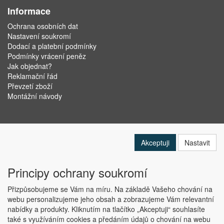
Informace
Ochrana osobních dat
Nastavení soukromí
Dodací a platební podmínky
Podmínky vrácení peněz
Jak objednat?
Reklamační řád
Převzetí zboží
Montážní návody
Akceptuji
Nastavit
Principy ochrany soukromí
Přizpůsobujeme se Vám na míru. Na základě Vašeho chování na
webu personalizujeme jeho obsah a zobrazujeme Vám relevantní
nabídky a produkty. Kliknutím na tlačítko „Akceptuji“ souhlasíte
Copyright © ABRA Software a.s. 2019
také s využíváním cookies a předáním údajů o chování na webu