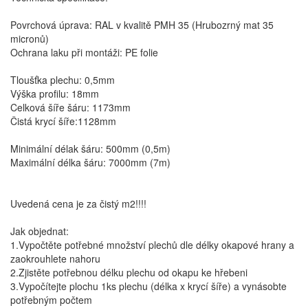
Povrchová úprava: RAL v kvalitě PMH 35 (Hrubozrný mat 35
micronů)
Ochrana laku při montáži: PE folie
Tloušťka plechu: 0,5mm
Výška profilu: 18mm
Celková šíře šáru: 1173mm
Čistá krycí šíře:1128mm
Minimální délak šáru: 500mm (0,5m)
Maximální délka šáru: 7000mm (7m)
Uvedená cena je za čistý m2!!!!
Jak objednat:
1.Vypočtěte potřebné množství plechů dle délky okapové hrany a
zaokrouhlete nahoru
2.Zjistěte potřebnou délku plechu od okapu ke hřebeni
3.Vypočítejte plochu 1ks plechu (délka x krycí šíře) a vynásobte
potřebným počtem