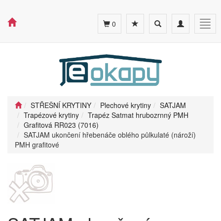
Toggle
Toggle
Togg
0
search
navigation
navig
STŘEŠNÍ KRYTINY
Plechové krytiny
SATJAM
Trapézové krytiny
Trapéz Satmat hrubozrnný PMH
Grafitová RR023 (7016)
SATJAM ukončení hřebenáče oblého půlkulaté (nároží)
PMH grafitové