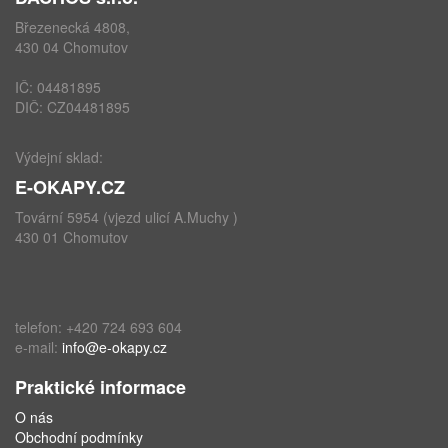
Březenecká 4808,
430 04 Chomutov
IČ: 04481895
DIČ: CZ04481895
Výdejní sklad:
E-OKAPY.CZ
Tovární 5954 (vjezd ulicí A.Muchy )
430 01 Chomutov
telefon: +420 724 693 604
e-mail:
info@e-okapy.cz
Praktické informace
O nás
Obchodní podmínky