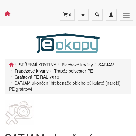
Toggle
Toggle
Togg
0
search
navigation
navig
STŘEŠNÍ KRYTINY
Plechové krytiny
SATJAM
Trapézové krytiny
Trapéz polyester PE
Grafitová PE RAL 7016
SATJAM ukončení hřebenáče oblého půlkulaté (nároží)
PE grafitové