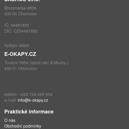
Březenecká 4808,
430 04 Chomutov
IČ: 04481895
DIČ: CZ04481895
Výdejní sklad:
E-OKAPY.CZ
Tovární 5954 (vjezd ulicí A.Muchy )
430 01 Chomutov
telefon: +420 724 693 604
e-mail:
info@e-okapy.cz
Praktické informace
O nás
Obchodní podmínky