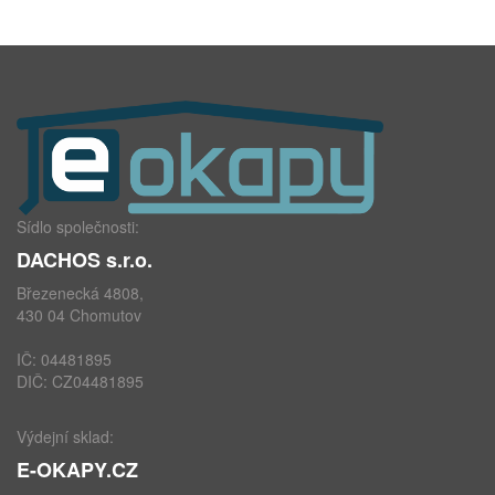
Sídlo společnosti:
DACHOS s.r.o.
Březenecká 4808,
430 04 Chomutov
IČ: 04481895
DIČ: CZ04481895
Výdejní sklad:
E-OKAPY.CZ