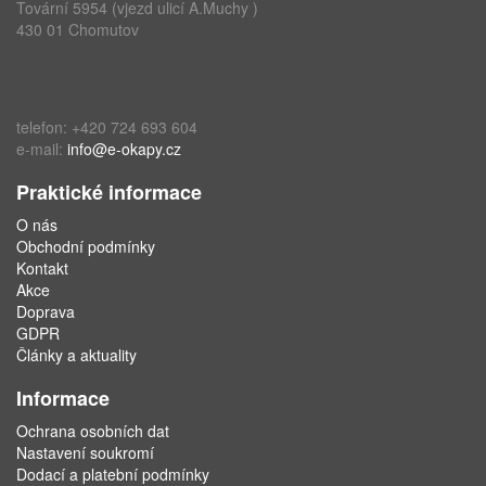
Tovární 5954 (vjezd ulicí A.Muchy )
430 01 Chomutov
telefon: +420 724 693 604
e-mail:
info@e-okapy.cz
Praktické informace
O nás
Obchodní podmínky
Kontakt
Akce
Doprava
GDPR
Články a aktuality
Informace
Ochrana osobních dat
Nastavení soukromí
Dodací a platební podmínky