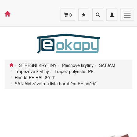
Toggle
Toggle
Togg
0
search
navigation
navig
STŘEŠNÍ KRYTINY
Plechové krytiny
SATJAM
Trapézové krytiny
Trapéz polyester PE
Hnědá PE RAL 8017
SATJAM závětrná lišta horní 2m PE hnědá