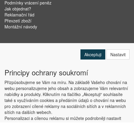
Podmínky vrácení peněz
Jak objednat?
Reklamační řád
Převzetí zboží
Montážní návody
Akceptuji
Nastavit
Principy ochrany soukromí
Přizpůsobujeme se Vám na míru. Na základě Vašeho chování na
webu personalizujeme jeho obsah a zobrazujeme Vám relevantní
nabídky a produkty. Kliknutím na tlačítko „Akceptuji“ souhlasíte
Copyright © ABRA Software a.s. 2019
také s využíváním cookies a předáním údajů o chování na webu
pro zobrazení cílené reklamy na sociálních sítích a v reklamních
sítích na dalších webech.
Personalizaci a cílenou reklamu si můžete podrobněji nastavit
nebo kdykoli vypnout po kliknutí na tlačítko „Nastavit“.