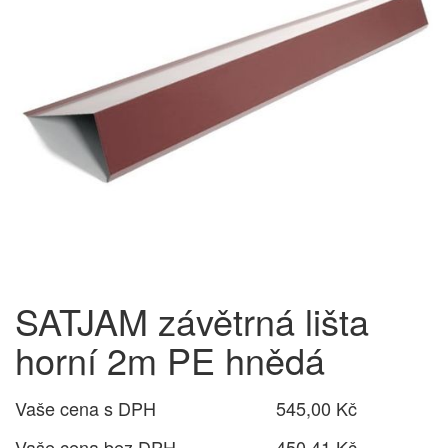
SATJAM závětrná lišta
horní 2m PE hnědá
Vaše cena s DPH
545,00 Kč
Vaše cena bez DPH
450,41 Kč