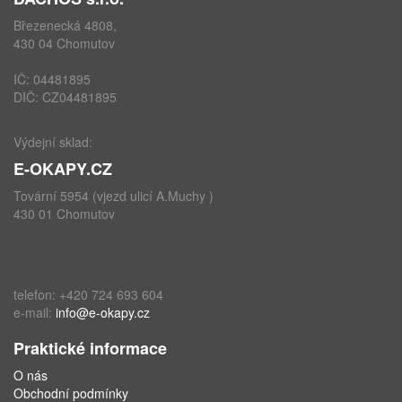
Březenecká 4808,
430 04 Chomutov
IČ: 04481895
DIČ: CZ04481895
Výdejní sklad:
E-OKAPY.CZ
Tovární 5954 (vjezd ulicí A.Muchy )
430 01 Chomutov
telefon: +420 724 693 604
e-mail:
info@e-okapy.cz
Praktické informace
O nás
Obchodní podmínky