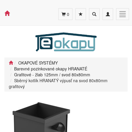
Toggle
Toggle
Togg
0
search
navigation
navig
OKAPOVÉ SYSTÉMY
Barevné pozinkované okapy HRANATÉ
Grafitové - žlab 125mm / svod 80x80mm
Sběrný kotlík HRANATÝ výpusť na svod 80x80mm
grafitový