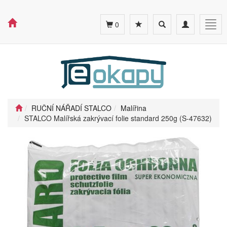
Toggle
Toggle
Togg
0
search
navigation
navig
RUČNÍ NÁŘADÍ STALCO
Malířina
STALCO Malířská zakrývací folie standard 250g (S-47632)