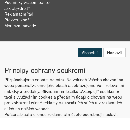
Podmínky vrácení peněz
Jak objednat?
Reklamační řád
Převzetí zboží
Montážní návody
Akceptuji
Nastavit
Principy ochrany soukromí
Přizpůsobujeme se Vám na míru. Na základě Vašeho chování na
webu personalizujeme jeho obsah a zobrazujeme Vám relevantní
nabídky a produkty. Kliknutím na tlačítko „Akceptuji“ souhlasíte
Copyright © ABRA Software a.s. 2019
také s využíváním cookies a předáním údajů o chování na webu
pro zobrazení cílené reklamy na sociálních sítích a v reklamních
sítích na dalších webech.
Personalizaci a cílenou reklamu si můžete podrobněji nastavit
nebo kdykoli vypnout po kliknutí na tlačítko „Nastavit“.