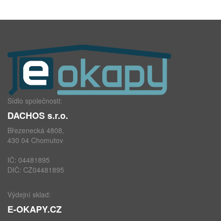
Sídlo společnosti:
DACHOS s.r.o.
Březenecká 4808,
430 04 Chomutov
IČ: 04481895
DIČ: CZ04481895
Výdejní sklad:
E-OKAPY.CZ