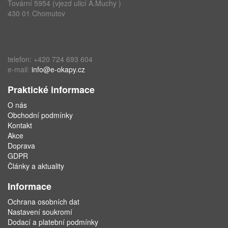
Tovární 5954 (vjezd ulicí A.Muchy )
430 01 Chomutov
telefon: +420 724 693 604
e-mail:
info@e-okapy.cz
Praktické informace
O nás
Obchodní podmínky
Kontakt
Akce
Doprava
GDPR
Články a aktuality
Informace
Ochrana osobních dat
Nastavení soukromí
Dodací a platební podmínky