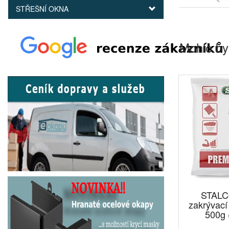
STŘEŠNÍ OKNA
Mohlo by
STALC
zakrývací
500g 