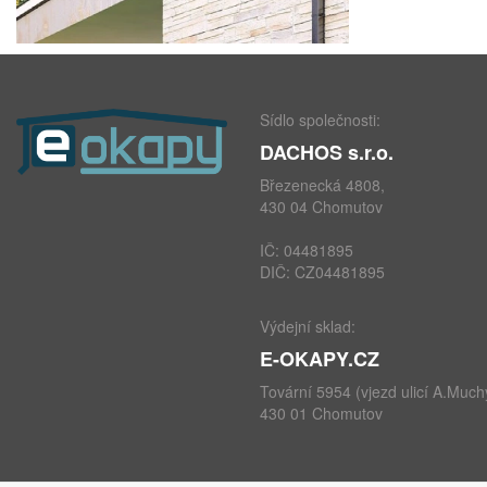
Sídlo společnosti:
DACHOS s.r.o.
Březenecká 4808,
430 04 Chomutov
IČ: 04481895
DIČ: CZ04481895
Výdejní sklad:
E-OKAPY.CZ
Tovární 5954 (vjezd ulicí A.Much
430 01 Chomutov