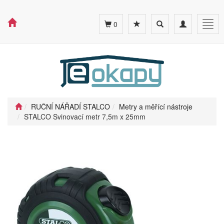
Toggle
Toggle
Togg
0
search
navigation
navig
RUČNÍ NÁŘADÍ STALCO
Metry a měřící nástroje
STALCO Svinovací metr 7,5m x 25mm