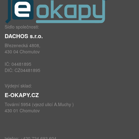
Sídlo společnosti:
DACHOS s.r.o.
Březenecká 4808,
430 04 Chomutov
IČ: 04481895
DIČ: CZ04481895
Výdejní sklad:
E-OKAPY.CZ
Tovární 5954 (vjezd ulicí A.Muchy )
430 01 Chomutov
telefon: +420 724 693 604