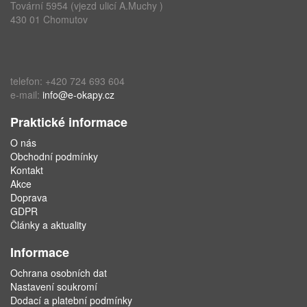
Tovární 5954 (vjezd ulicí A.Muchy )
430 01 Chomutov
telefon: +420 724 693 604
e-mail:
info@e-okapy.cz
Praktické informace
O nás
Obchodní podmínky
Kontakt
Akce
Doprava
GDPR
Články a aktuality
Informace
Ochrana osobních dat
Nastavení soukromí
Dodací a platební podmínky