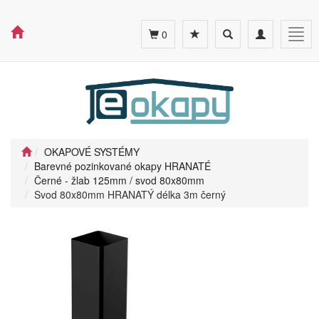
Toggle
Toggle
Togg
0
search
navigation
navig
OKAPOVÉ SYSTÉMY
Barevné pozinkované okapy HRANATÉ
Černé - žlab 125mm / svod 80x80mm
Svod 80x80mm HRANATÝ délka 3m černý