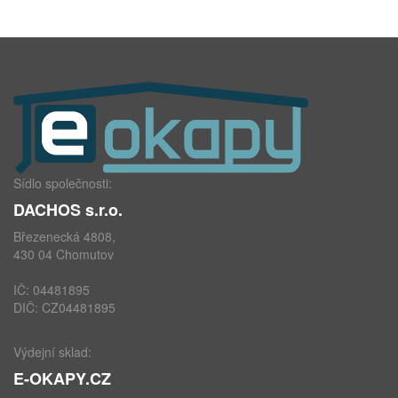
Sídlo společnosti:
DACHOS s.r.o.
Březenecká 4808,
430 04 Chomutov
IČ: 04481895
DIČ: CZ04481895
Výdejní sklad:
E-OKAPY.CZ