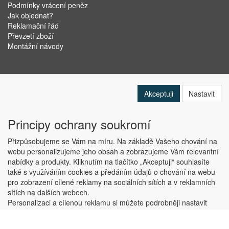
Podmínky vrácení peněz
Jak objednat?
Reklamační řád
Převzetí zboží
Montážní návody
Akceptuji
Nastavit
Principy ochrany soukromí
Přizpůsobujeme se Vám na míru. Na základě Vašeho chování na
webu personalizujeme jeho obsah a zobrazujeme Vám relevantní
nabídky a produkty. Kliknutím na tlačítko „Akceptuji“ souhlasíte
Copyright © ABRA Software a.s. 2019
také s využíváním cookies a předáním údajů o chování na webu
pro zobrazení cílené reklamy na sociálních sítích a v reklamních
sítích na dalších webech.
Personalizaci a cílenou reklamu si můžete podrobněji nastavit
nebo kdykoli vypnout po kliknutí na tlačítko „Nastavit“.