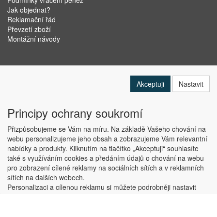
Podmínky vrácení peněz
Jak objednat?
Reklamační řád
Převzetí zboží
Montážní návody
Akceptuji
Nastavit
Principy ochrany soukromí
Přizpůsobujeme se Vám na míru. Na základě Vašeho chování na
webu personalizujeme jeho obsah a zobrazujeme Vám relevantní
nabídky a produkty. Kliknutím na tlačítko „Akceptuji“ souhlasíte
Copyright © ABRA Software a.s. 2019
také s využíváním cookies a předáním údajů o chování na webu
pro zobrazení cílené reklamy na sociálních sítích a v reklamních
sítích na dalších webech.
Personalizaci a cílenou reklamu si můžete podrobněji nastavit
nebo kdykoli vypnout po kliknutí na tlačítko „Nastavit“.