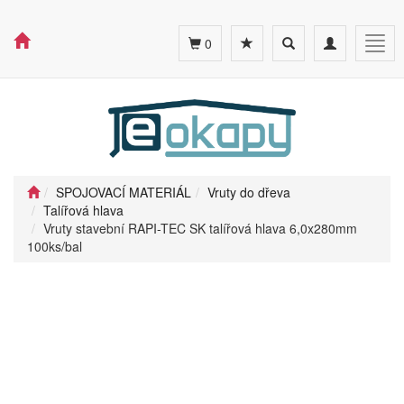
Toggle
Toggle
Togg
0
search
navigation
navig
SPOJOVACÍ MATERIÁL
Vruty do dřeva
Talířová hlava
Vruty stavební RAPI-TEC SK talířová hlava 6,0x280mm
100ks/bal