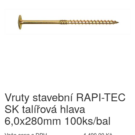
Vruty stavební RAPI-TEC
SK talířová hlava
6,0x280mm 100ks/bal
Vaše cena s DPH
4 490,00 Kč