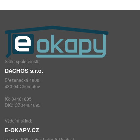
Sídlo společnosti:
DACHOS s.r.o.
Březenecká 4808,
430 04 Chomutov
IČ: 04481895
DIČ: CZ04481895
Výdejní sklad:
E-OKAPY.CZ
Tovární 5954 (vjezd ulicí A.Muchy )