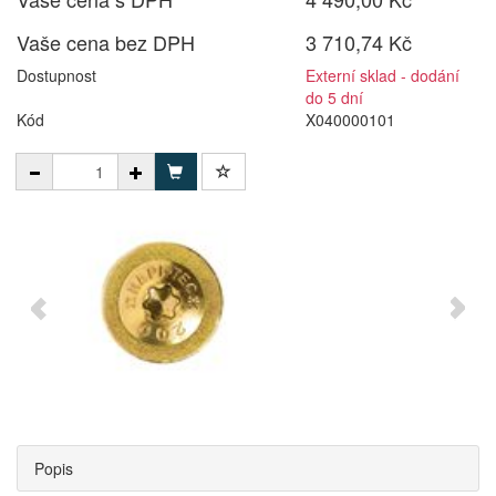
Vaše cena bez DPH
3 710,74 Kč
Dostupnost
Externí sklad - dodání
do 5 dní
Kód
X040000101
Popis