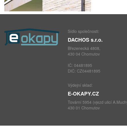
Sídlo společnosti:
DACHOS s.r.o.
Březenecká 4808,
430 04 Chomutov
IČ: 04481895
DIČ: CZ04481895
Výdejní sklad:
E-OKAPY.CZ
Tovární 5954 (vjezd ulicí A.Much
430 01 Chomutov