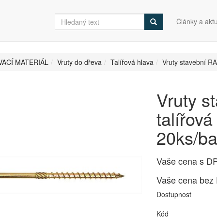
Články a aktu
ACÍ MATERIÁL
Vruty do dřeva
Talířová hlava
Vruty stavební R
Vruty s
talířov
20ks/ba
Vaše cena s D
Vaše cena bez
Dostupnost
Kód