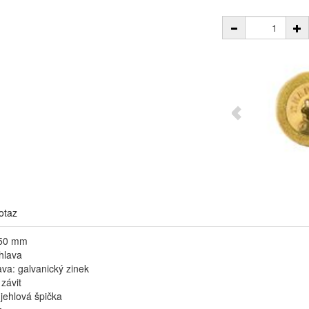
otaz
/50 mm
 hlava
va: galvanický zinek
 závit
jehlová špička