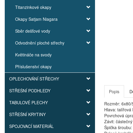
Titanzinkové okapy
Okapy Satjam Niagara
Sběr dešťové vody
Odvodnění ploché střechy
Květináče na svody
Příslušenství okapy
OPLECHOVÁNÍ STŘECHY
STŘEŠNÍ PODHLEDY
Popis
D
TABULOVÉ PLECHY
Rozměr: 6x80
Hlava: talířová
STŘEŠNÍ KRYTINY
Povrchová úpra
Závit: částečný
SPOJOVACÍ MATERIÁL
Špička šroubu: 