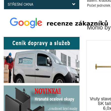
Balení: krabičk
STŘEŠNÍ OKNA
Počet jednotek 
Mohlo by
Vruty sta
SK tal
6,0