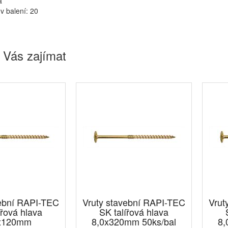
a
v balení: 20
 Vás zajímat
vební RAPI-TEC
Vruty stavební RAPI-TEC
Vrut
ířová hlava
SK talířová hlava
x120mm
8,0x320mm 50ks/bal
8,