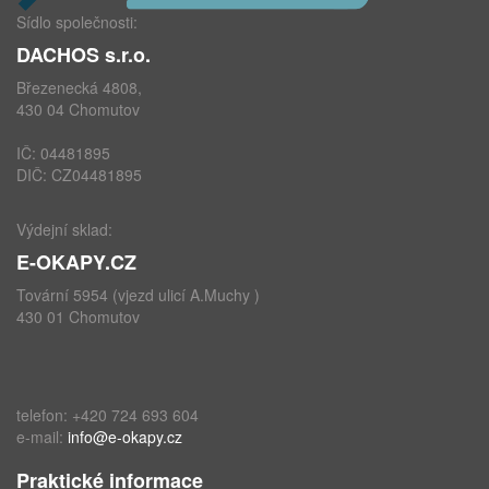
Sídlo společnosti:
DACHOS s.r.o.
Březenecká 4808,
430 04 Chomutov
IČ: 04481895
DIČ: CZ04481895
Výdejní sklad:
E-OKAPY.CZ
Tovární 5954 (vjezd ulicí A.Muchy )
430 01 Chomutov
telefon: +420 724 693 604
e-mail:
info@e-okapy.cz
Praktické informace