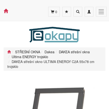
Toggle
Toggle
Togg
0
search
navigation
navig
STŘEŠNÍ OKNA
Dakea
DAKEA střešní okna
Ultima ENERGY trojsklo
DAKEA střešní okno ULTIMA ENERGY C2A 55x78 cm
trojsklo