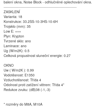
balení okna, Noise Block - odhlučněné oplechování okna.
------------------------------------------------------------
ZASKLENÍ
Varianta: 18
Konstrukce: 33.2SS-10-3HS-10-6H
Trojsklo (mm): 35
Low E: +++
Plyn: Krypton
Tvrzené sklo: ano
Laminace: ano
Ug (W/m2K): 0.5
Celková propustnost sluneční energie: 0.27
OKNO
Uw ( W/m2K ): 0.99
Vodotěsnost: E1350
Vzduchotěsnost: Třída 4
Odolnost proti zatížení větrem: Třída 4*
Redukce zvuku: (dB)38 (-1,-3)
* rozměry do M8A, M10A