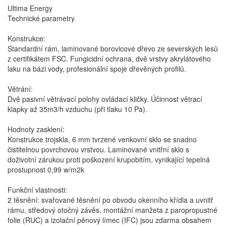
Ultima Energy
Technické parametry
Konstrukce:
Standardní rám, laminované borovicové dřevo ze severských lesů
z certifikátem FSC. Fungicidní ochrana, dvě vrstvy akrylátového
laku na bázi vody, profesionální spoje dřevěných profilů.
Větrání:
Dvě pasivní větrávací polohy ovládací kličky. Účinnost větrací
klapky až 35m3/h vzduchu (při tlaku 10 Pa).
Hodnoty zasklení:
Konstrukce trojskla, 6 mm tvrzené venkovní sklo se snadno
čistitelnou povrchovou vrstvou. Laminované vnitřní sklo s
doživotní zárukou proti poškození krupobitím, vynikající tepelná
prostupnost 0,99 w/m2k
Funkční vlastnosti:
2 těsnění: svařované těsnění po obvodu okenního křídla a uvnitř
rámu, středový otočný závěs, montážní manžeta z paropropustné
folie (RUC) a izolační pěnový límec (IFC) jsou zdarma obsahem