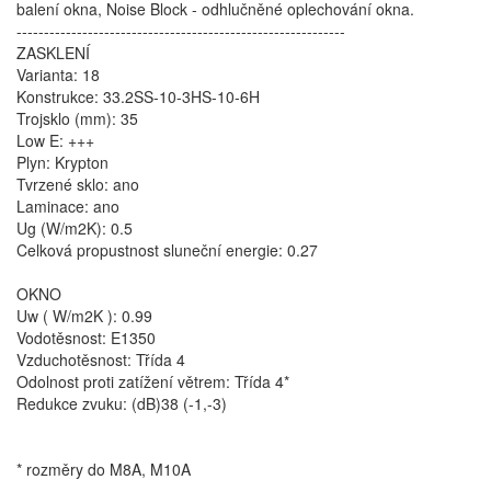
balení okna, Noise Block - odhlučněné oplechování okna.
------------------------------------------------------------
ZASKLENÍ
Varianta: 18
Konstrukce: 33.2SS-10-3HS-10-6H
Trojsklo (mm): 35
Low E: +++
Plyn: Krypton
Tvrzené sklo: ano
Laminace: ano
Ug (W/m2K): 0.5
Celková propustnost sluneční energie: 0.27
OKNO
Uw ( W/m2K ): 0.99
Vodotěsnost: E1350
Vzduchotěsnost: Třída 4
Odolnost proti zatížení větrem: Třída 4*
Redukce zvuku: (dB)38 (-1,-3)
* rozměry do M8A, M10A