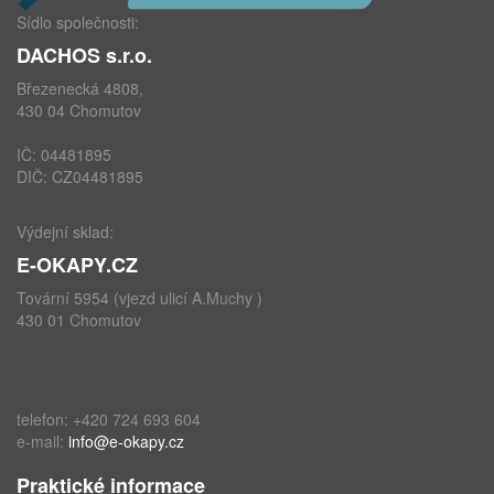
Sídlo společnosti:
DACHOS s.r.o.
Březenecká 4808,
430 04 Chomutov
IČ: 04481895
DIČ: CZ04481895
Výdejní sklad:
E-OKAPY.CZ
Tovární 5954 (vjezd ulicí A.Muchy )
430 01 Chomutov
telefon: +420 724 693 604
e-mail:
info@e-okapy.cz
Praktické informace