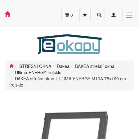
Toggle
Toggle
Togg
0
search
navigation
navig
STŘEŠNÍ OKNA
Dakea
DAKEA střešní okna
Ultima ENERGY trojsklo
DAKEA střešní okno ULTIMA ENERGY M10A 78x160 cm
trojsklo