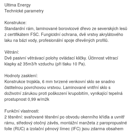
Ultima Energy
Technické parametry
Konstrukce:
Standardní rám, laminované borovicové dřevo ze severských lesů
z certifikátem FSC. Fungicidní ochrana, dvě vrstvy akrylátového
laku na bázi vody, profesionální spoje dřevěných profilů.
Větrání:
Dvě pasivní větrávací polohy ovládací kličky. Účinnost větrací
klapky až 35m3/h vzduchu (při tlaku 10 Pa).
Hodnoty zasklení:
Konstrukce trojskla, 6 mm tvrzené venkovní sklo se snadno
čistitelnou povrchovou vrstvou. Laminované vnitřní sklo s
doživotní zárukou proti poškození krupobitím, vynikající tepelná
prostupnost 0,99 w/m2k
Funkční vlastnosti:
2 těsnění: svařované těsnění po obvodu okenního křídla a uvnitř
rámu, středový otočný závěs, montážní manžeta z paropropustné
folie (RUC) a izolační pěnový límec (IFC) jsou zdarma obsahem