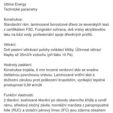
Ultima Energy
Technické parametry
Konstrukce:
Standardní rám, laminované borovicové dřevo ze severských lesů
z certifikátem FSC. Fungicidní ochrana, dvě vrstvy akrylátového
laku na bázi vody, profesionální spoje dřevěných profilů.
Větrání:
Dvě pasivní větrávací polohy ovládací kličky. Účinnost větrací
klapky až 35m3/h vzduchu (při tlaku 10 Pa).
Hodnoty zasklení:
Konstrukce trojskla, 6 mm tvrzené venkovní sklo se snadno
čistitelnou povrchovou vrstvou. Laminované vnitřní sklo s
doživotní zárukou proti poškození krupobitím, vynikající tepelná
prostupnost 0,99 w/m2k
Funkční vlastnosti:
2 těsnění: svařované těsnění po obvodu okenního křídla a uvnitř
rámu, středový otočný závěs, montážní manžeta z paropropustné
folie (RUC) a izolační pěnový límec (IFC) jsou zdarma obsahem