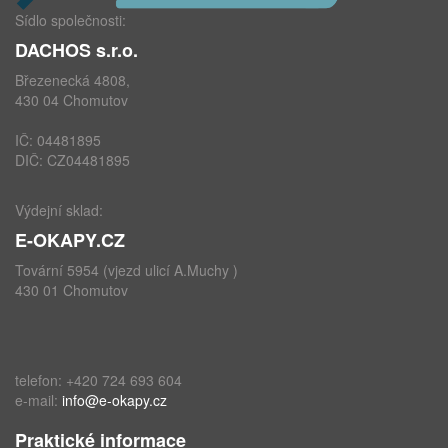
Sídlo společnosti:
DACHOS s.r.o.
Březenecká 4808,
430 04 Chomutov
IČ: 04481895
DIČ: CZ04481895
Výdejní sklad:
E-OKAPY.CZ
Tovární 5954 (vjezd ulicí A.Muchy )
430 01 Chomutov
telefon: +420 724 693 604
e-mail:
info@e-okapy.cz
Praktické informace