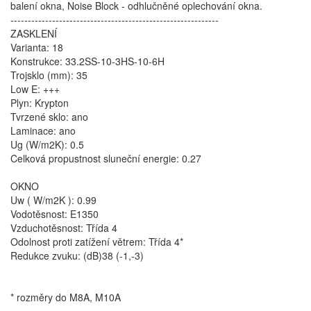
balení okna, Noise Block - odhlučněné oplechování okna.
------------------------------------------------------------
ZASKLENÍ
Varianta: 18
Konstrukce: 33.2SS-10-3HS-10-6H
Trojsklo (mm): 35
Low E: +++
Plyn: Krypton
Tvrzené sklo: ano
Laminace: ano
Ug (W/m2K): 0.5
Celková propustnost sluneční energie: 0.27
OKNO
Uw ( W/m2K ): 0.99
Vodotěsnost: E1350
Vzduchotěsnost: Třída 4
Odolnost proti zatížení větrem: Třída 4*
Redukce zvuku: (dB)38 (-1,-3)
* rozměry do M8A, M10A