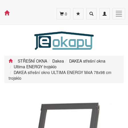
Toggle
Toggle
Togg
0
search
navigation
navig
STŘEŠNÍ OKNA
Dakea
DAKEA střešní okna
Ultima ENERGY trojsklo
DAKEA střešní okno ULTIMA ENERGY M4A 78x98 cm
trojsklo