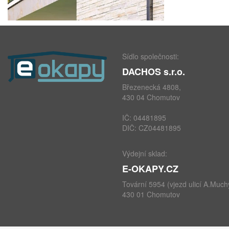
Sídlo společnosti:
DACHOS s.r.o.
Březenecká 4808,
430 04 Chomutov
IČ: 04481895
DIČ: CZ04481895
Výdejní sklad:
E-OKAPY.CZ
Tovární 5954 (vjezd ulicí A.Much
430 01 Chomutov