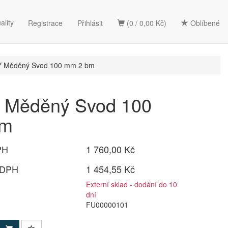
ality
Registrace
Přihlásit
(0 / 0,00 Kč)
Oblíbené
 Měděný Svod 100 mm 2 bm
Měděný Svod 100
bm
PH
1 760,00 Kč
 DPH
1 454,55 Kč
Externí sklad - dodání do 10
dní
FU00000101