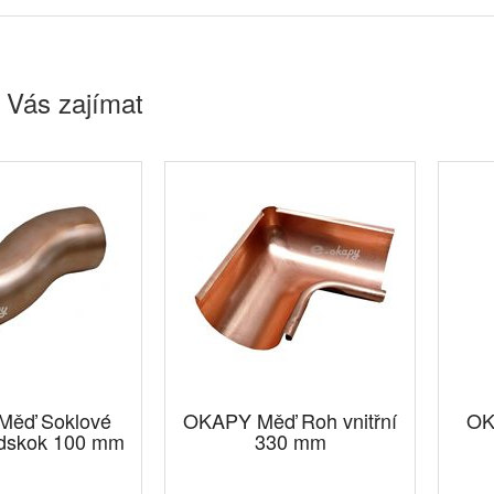
 Vás zajímat
ěď Soklové
OKAPY Měď Roh vnitřní
OK
odskok 100 mm
330 mm