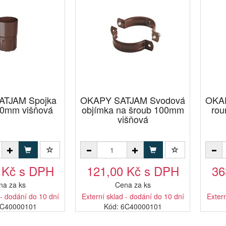
TJAM Spojka
OKAPY SATJAM Svodová
OKA
00mm višňová
objímka na šroub 100mm
rou
višňová
 Kč s DPH
121,00 Kč s DPH
36
na za ks
Cena za ks
 - dodání do 10 dní
Externí sklad - dodání do 10 dní
Extern
5C40000101
Kód: 6C40000101