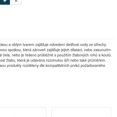
kou a oblým tvarem zajišťuje odvedení dešťové vody ze střechy.
ou spojkou, která zároveň zajišťuje jejich dilataci, nebo zasunutím
á čela, nebo je řešeno průběžně s použitím žlabových rohů a koutů.
likost žlabu, která je udávána rozvinutou šíři nebo také průměrem.
jsou produkty rozděleny dle kompatibilních prvků požadovaného