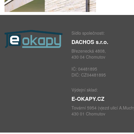
Sídlo společnosti:
DACHOS s.r.o.
Březenecká 4808,
430 04 Chomutov
IČ: 04481895
DIČ: CZ04481895
Výdejní sklad:
E-OKAPY.CZ
Tovární 5954 (vjezd ulicí A.Much
430 01 Chomutov