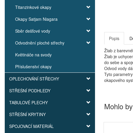
Titanzinkové okapy
Okapy Satjam Niagara
Sběr dešťové vody
Popis
D
Odvodnění ploché střechy
Žlab z barevné
Květináče na svody
Žlab je uchycen
do sebe a spoj
Příslušenství okapy
Odvod vody dále
Tyto parametry
OPLECHOVÁNÍ STŘECHY
okapového sys
STŘEŠNÍ PODHLEDY
TABULOVÉ PLECHY
Mohlo by
STŘEŠNÍ KRYTINY
SPOJOVACÍ MATERIÁL