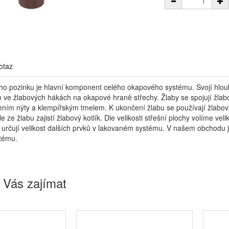
otaz
ho pozinku je hlavní komponent celého okapového systému. Svojí hloub
 ve žlabových hákách na okapové hraně střechy. Žlaby se spojují žlabov
ením nýty a klempířským tmelem. K ukončení žlabu se používají žlabov
 ze žlabu zajistí žlabový kotlík. Dle velikosti střešní plochy volíme ve
 určují velikost dalších prvků v lakovaném systému. V našem obchodu 
tému.
 Vás zajímat