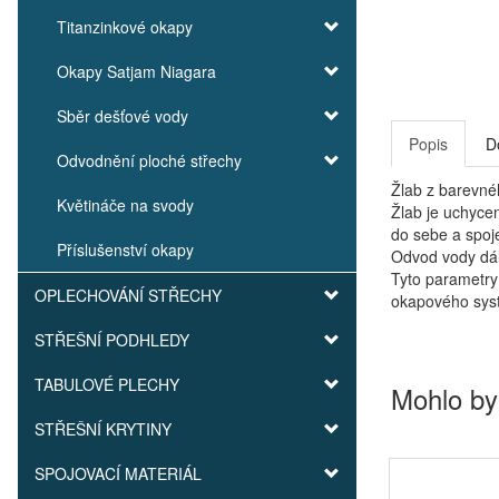
Titanzinkové okapy
Okapy Satjam Niagara
Sběr dešťové vody
Popis
D
Odvodnění ploché střechy
Žlab z barevné
Květináče na svody
Žlab je uchycen
do sebe a spoj
Příslušenství okapy
Odvod vody dále
Tyto parametry
OPLECHOVÁNÍ STŘECHY
okapového sys
STŘEŠNÍ PODHLEDY
TABULOVÉ PLECHY
Mohlo by
STŘEŠNÍ KRYTINY
SPOJOVACÍ MATERIÁL