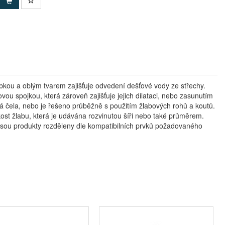
kou a oblým tvarem zajišťuje odvedení dešťové vody ze střechy.
ou spojkou, která zároveň zajišťuje jejich dilataci, nebo zasunutím
á čela, nebo je řešeno průběžně s použitím žlabových rohů a koutů.
likost žlabu, která je udávána rozvinutou šíři nebo také průměrem.
jsou produkty rozděleny dle kompatibilních prvků požadovaného