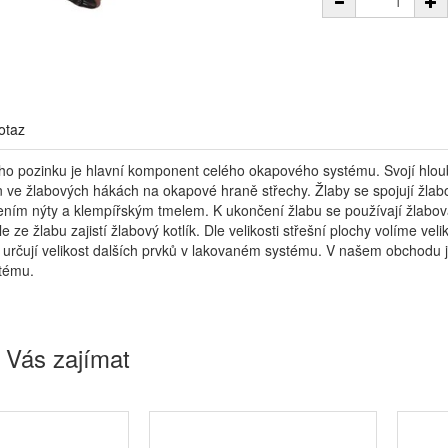
otaz
ho pozinku je hlavní komponent celého okapového systému. Svojí hloub
 ve žlabových hákách na okapové hraně střechy. Žlaby se spojují žlabov
ením nýty a klempířským tmelem. K ukončení žlabu se používají žlabov
 ze žlabu zajistí žlabový kotlík. Dle velikosti střešní plochy volíme ve
 určují velikost dalších prvků v lakovaném systému. V našem obchodu 
tému.
 Vás zajímat