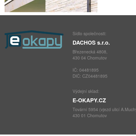
Sídlo společnosti:
DACHOS s.r.o.
Březenecká 4808,
430 04 Chomutov
IČ: 04481895
DIČ: CZ04481895
Výdejní sklad:
E-OKAPY.CZ
Tovární 5954 (vjezd ulicí A.Much
430 01 Chomutov