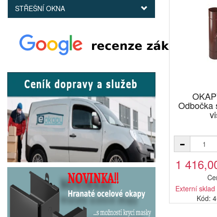
STŘEŠNÍ OKNA
OKAP
Odbočka 
v
1 416,0
Ce
Externí sklad
Kód: 