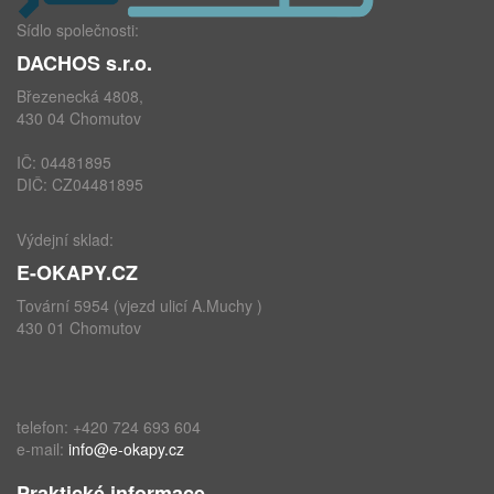
Sídlo společnosti:
DACHOS s.r.o.
Březenecká 4808,
430 04 Chomutov
IČ: 04481895
DIČ: CZ04481895
Výdejní sklad:
E-OKAPY.CZ
Tovární 5954 (vjezd ulicí A.Muchy )
430 01 Chomutov
telefon: +420 724 693 604
e-mail:
info@e-okapy.cz
Praktické informace