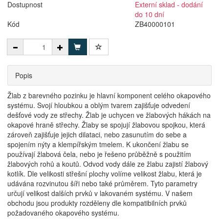
Dostupnost
Externí sklad - dodání
do 10 dní
Kód
ZB40000101
Popis
Žlab z barevného pozinku je hlavní komponent celého okapového
systému. Svojí hloubkou a oblým tvarem zajišťuje odvedení
dešťové vody ze střechy. Žlab je uchycen ve žlabových hákách na
okapové hraně střechy. Žlaby se spojují žlabovou spojkou, která
zároveň zajišťuje jejich dilataci, nebo zasunutím do sebe a
spojením nýty a klempířským tmelem. K ukončení žlabu se
používají žlabová čela, nebo je řešeno průběžně s použitím
žlabových rohů a koutů. Odvod vody dále ze žlabu zajistí žlabový
kotlík. Dle velikosti střešní plochy volíme velikost žlabu, která je
udávána rozvinutou šíři nebo také průměrem. Tyto parametry
určují velikost dalších prvků v lakovaném systému. V našem
obchodu jsou produkty rozděleny dle kompatibilních prvků
požadovaného okapového systému.