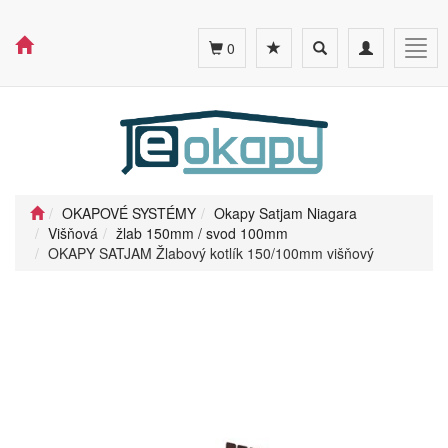
Toggle
Toggle
Togg
0
search
navigation
navig
OKAPOVÉ SYSTÉMY
Okapy Satjam Niagara
Višňová
žlab 150mm / svod 100mm
OKAPY SATJAM Žlabový kotlík 150/100mm višňový