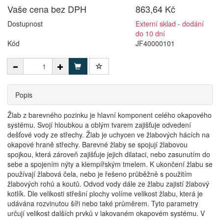
Vaše cena bez DPH
863,64 Kč
Dostupnost
Externí sklad - dodání
do 10 dní
Kód
JF40000101
Popis
Žlab z barevného pozinku je hlavní komponent celého okapového
systému. Svojí hloubkou a oblým tvarem zajišťuje odvedení
dešťové vody ze střechy. Žlab je uchycen ve žlabových hácích na
okapové hraně střechy. Barevné žlaby se spojují žlabovou
spojkou, která zároveň zajišťuje jejich dilataci, nebo zasunutím do
sebe a spojením nýty a klempířským tmelem. K ukončení žlabu se
používají žlabová čela, nebo je řešeno průběžně s použitím
žlabových rohů a koutů. Odvod vody dále ze žlabu zajistí žlabový
kotlík. Dle velikosti střešní plochy volíme velikost žlabu, která je
udávána rozvinutou šíři nebo také průměrem. Tyto parametry
určují velikost dalších prvků v lakovaném okapovém systému. V