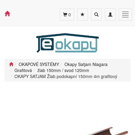
Toggle
Toggle
Togg
0
search
navigation
navig
OKAPOVÉ SYSTÉMY
Okapy Satjam Niagara
Grafitová
žlab 150mm / svod 120mm
OKAPY SATJAM Žlab podokapní 150mm 4m grafitový