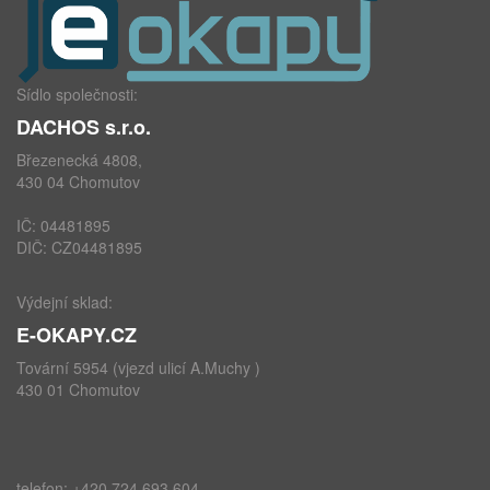
Sídlo společnosti:
DACHOS s.r.o.
Březenecká 4808,
430 04 Chomutov
IČ: 04481895
DIČ: CZ04481895
Výdejní sklad:
E-OKAPY.CZ
Tovární 5954 (vjezd ulicí A.Muchy )
430 01 Chomutov
telefon: +420 724 693 604