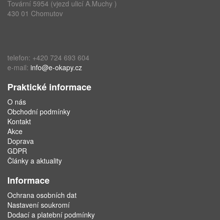
Tovární 5954 (vjezd ulicí A.Muchy )
430 01 Chomutov
telefon: +420 724 693 604
e-mail:
info@e-okapy.cz
Praktické informace
O nás
Obchodní podmínky
Kontakt
Akce
Doprava
GDPR
Články a aktuality
Informace
Ochrana osobních dat
Nastavení soukromí
Dodací a platební podmínky