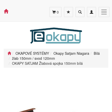
Toggle
Toggle
Togg
0
search
navigation
navig
OKAPOVÉ SYSTÉMY
Okapy Satjam Niagara
Bílá
žlab 150mm / svod 120mm
OKAPY SATJAM Žlabová spojka 150mm bílá