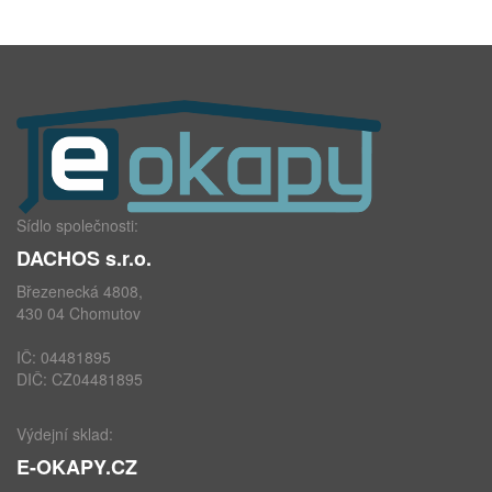
Sídlo společnosti:
DACHOS s.r.o.
Březenecká 4808,
430 04 Chomutov
IČ: 04481895
DIČ: CZ04481895
Výdejní sklad:
E-OKAPY.CZ