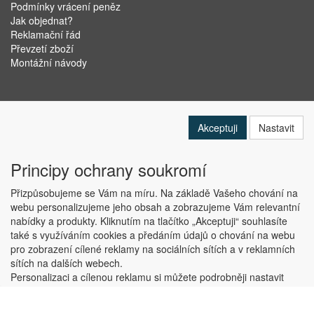
Podmínky vrácení peněz
Jak objednat?
Reklamační řád
Převzetí zboží
Montážní návody
Akceptuji
Nastavit
Principy ochrany soukromí
Přizpůsobujeme se Vám na míru. Na základě Vašeho chování na
webu personalizujeme jeho obsah a zobrazujeme Vám relevantní
nabídky a produkty. Kliknutím na tlačítko „Akceptuji“ souhlasíte
Copyright © ABRA Software a.s. 2019
také s využíváním cookies a předáním údajů o chování na webu
pro zobrazení cílené reklamy na sociálních sítích a v reklamních
sítích na dalších webech.
Personalizaci a cílenou reklamu si můžete podrobněji nastavit
nebo kdykoli vypnout po kliknutí na tlačítko „Nastavit“.