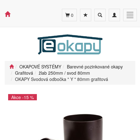
Toggle
Toggle
Togg
0
search
navigation
navig
OKAPOVÉ SYSTÉMY
Barevné pozinkované okapy
Grafitová
žlab 250mm / svod 80mm
OKAPY Svodová odbočka " Y " 80mm grafitová
Akce -15 %