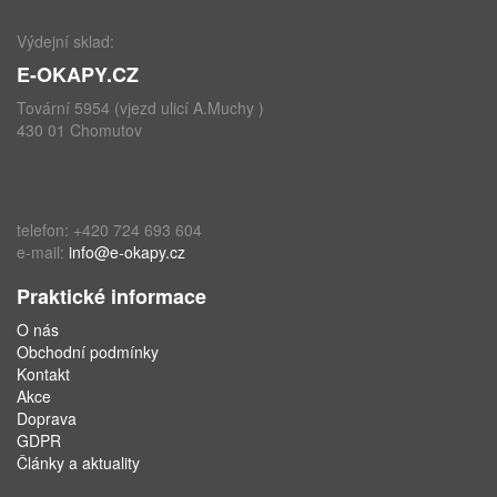
Výdejní sklad:
E-OKAPY.CZ
Tovární 5954 (vjezd ulicí A.Muchy )
430 01 Chomutov
telefon: +420 724 693 604
e-mail:
info@e-okapy.cz
Praktické informace
O nás
Obchodní podmínky
Kontakt
Akce
Doprava
GDPR
Články a aktuality