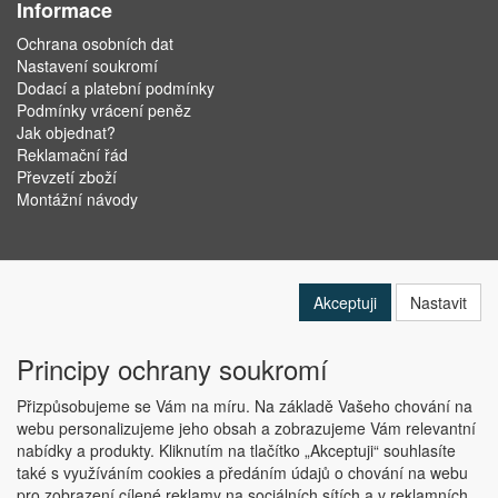
Informace
Ochrana osobních dat
Nastavení soukromí
Dodací a platební podmínky
Podmínky vrácení peněz
Jak objednat?
Reklamační řád
Převzetí zboží
Montážní návody
Akceptuji
Nastavit
Principy ochrany soukromí
Přizpůsobujeme se Vám na míru. Na základě Vašeho chování na
webu personalizujeme jeho obsah a zobrazujeme Vám relevantní
nabídky a produkty. Kliknutím na tlačítko „Akceptuji“ souhlasíte
Copyright © ABRA Software a.s. 2019
také s využíváním cookies a předáním údajů o chování na webu
pro zobrazení cílené reklamy na sociálních sítích a v reklamních