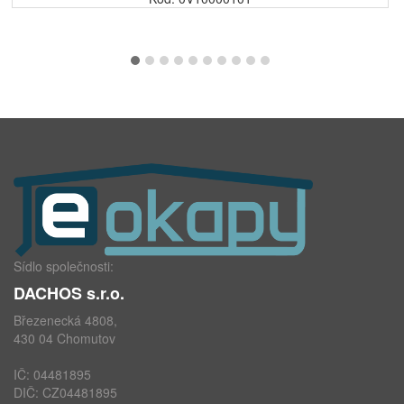
Sídlo společnosti:
DACHOS s.r.o.
Březenecká 4808,
430 04 Chomutov
IČ: 04481895
DIČ: CZ04481895