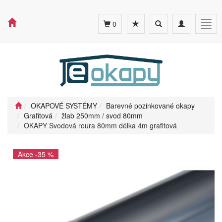
Toggle
Toggle
Togg
0
search
navigation
navig
OKAPOVÉ SYSTÉMY
Barevné pozinkované okapy
Grafitová
žlab 250mm / svod 80mm
OKAPY Svodová roura 80mm délka 4m grafitová
Akce -35 %