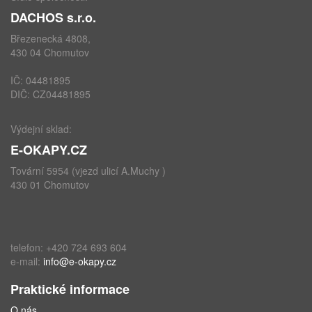
DACHOS s.r.o.
Březenecká 4808,
430 04 Chomutov
IČ: 04481895
DIČ: CZ04481895
Výdejní sklad:
E-OKAPY.CZ
Tovární 5954 (vjezd ulicí A.Muchy )
430 01 Chomutov
telefon: +420 724 693 604
e-mail:
info@e-okapy.cz
Praktické informace
O nás