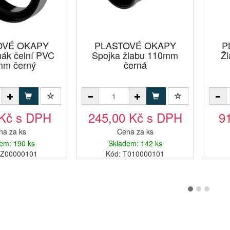
OVÉ OKAPY
PLASTOVÉ OKAPY
P
hák čelní PVC
Spojka žlabu 110mm
Ž
mm černý
černá
 Kč s DPH
245,00 Kč s DPH
9
na za ks
Cena za ks
em: 190 ks
Skladem: 142 ks
SZ00000101
Kód: T010000101