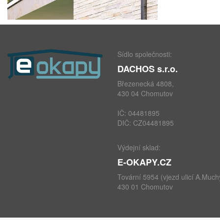
Sídlo společnosti:
DACHOS s.r.o.
Březenecká 4808,
430 04 Chomutov
IČ: 04481895
DIČ: CZ04481895
Výdejní sklad:
E-OKAPY.CZ
Tovární 5954 (vjezd ulicí A.Much
430 01 Chomutov