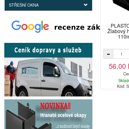
STŘEŠNÍ OKNA
PLAST
Žlabový 
110
56,00
Ce
Sklad
Kód: 