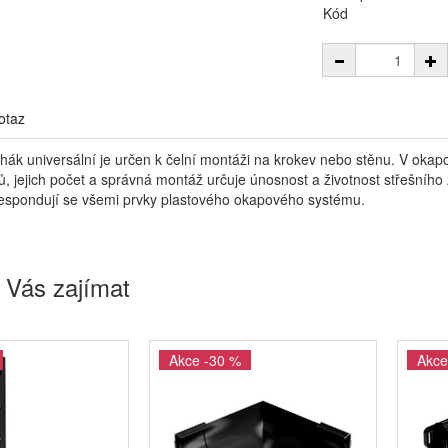
Kód
otaz
 hák universální je určen k čelní montáži na krokev nebo stěnu. V okap
, jejich počet a správná montáž určuje únosnost a životnost střešníh
espondují se všemi prvky plastového okapového systému.
 Vás zajímat
Akce -30 %
Akce