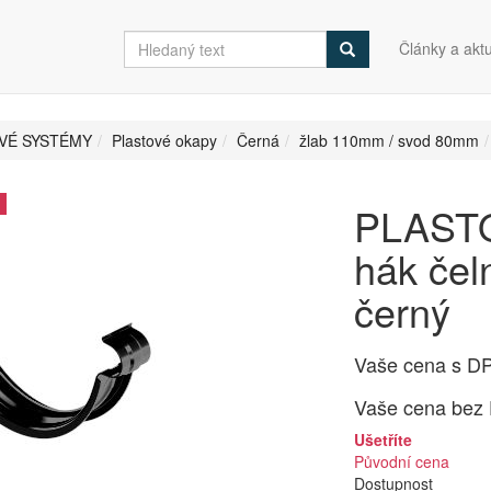
Články a aktu
VÉ SYSTÉMY
Plastové okapy
Černá
žlab 110mm / svod 80mm
PLASTO
hák čel
černý
Vaše cena s D
Vaše cena bez
Ušetříte
Původní cena
Dostupnost