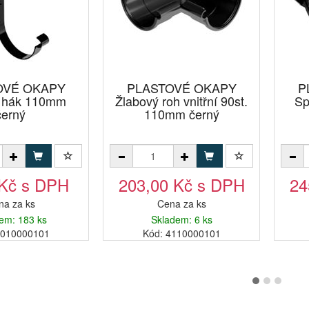
OVÉ OKAPY
PLASTOVÉ OKAPY
P
ý hák 110mm
Žlabový roh vnitřní 90st.
Sp
černý
110mm černý
 Kč s DPH
203,00 Kč s DPH
24
na za ks
Cena za ks
em: 183 ks
Skladem: 6 ks
4010000101
Kód: 4110000101