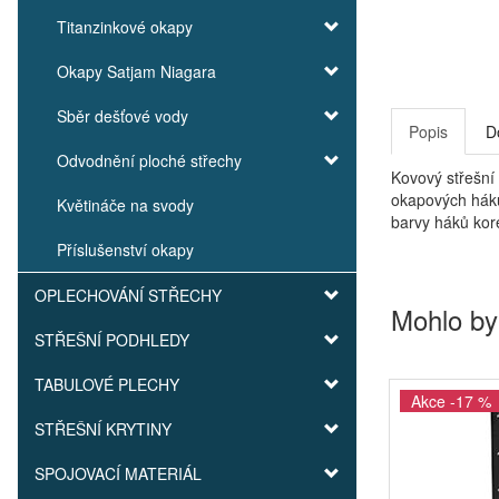
Titanzinkové okapy
Okapy Satjam Niagara
Sběr dešťové vody
Popis
D
Odvodnění ploché střechy
Kovový střešní
okapových háků
Květináče na svody
barvy háků kor
Příslušenství okapy
OPLECHOVÁNÍ STŘECHY
Mohlo by
STŘEŠNÍ PODHLEDY
TABULOVÉ PLECHY
Akce -17 %
STŘEŠNÍ KRYTINY
SPOJOVACÍ MATERIÁL