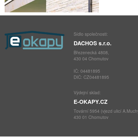
Sídlo společnosti:
DACHOS s.r.o.
Březenecká 4808,
430 04 Chomutov
IČ: 04481895
DIČ: CZ04481895
Výdejní sklad:
E-OKAPY.CZ
Tovární 5954 (vjezd ulicí A.Much
430 01 Chomutov