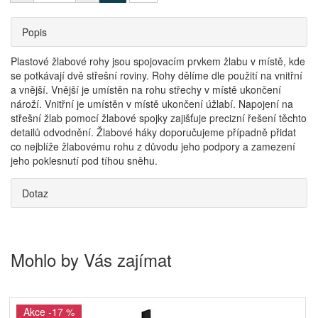
Popis
Plastové žlabové rohy jsou spojovacím prvkem žlabu v místě, kde
se potkávají dvě střešní roviny. Rohy dělíme dle použití na vnitřní
a vnější. Vnější je umístěn na rohu střechy v místě ukončení
nároží. Vnitřní je umístěn v místě ukončení úžlabí. Napojení na
střešní žlab pomocí žlabové spojky zajišťuje precizní řešení těchto
detailů odvodnění. Žlabové háky doporučujeme případně přidat
co nejblíže žlabovému rohu z důvodu jeho podpory a zamezení
jeho poklesnutí pod tíhou sněhu.
Dotaz
Mohlo by Vás zajímat
Akce -17 %