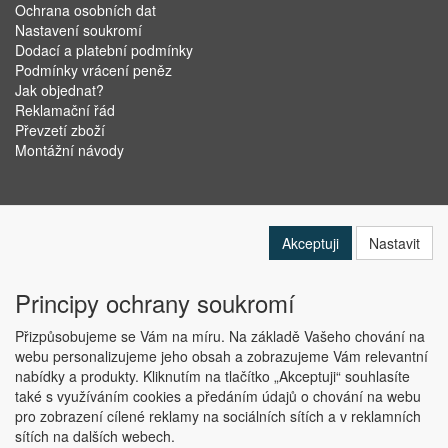
Ochrana osobních dat
Nastavení soukromí
Dodací a platební podmínky
Podmínky vrácení peněz
Jak objednat?
Reklamační řád
Převzetí zboží
Montážní návody
Akceptuji
Nastavit
Principy ochrany soukromí
Přizpůsobujeme se Vám na míru. Na základě Vašeho chování na
webu personalizujeme jeho obsah a zobrazujeme Vám relevantní
nabídky a produkty. Kliknutím na tlačítko „Akceptuji“ souhlasíte
Copyright © ABRA Software a.s. 2019
také s využíváním cookies a předáním údajů o chování na webu
pro zobrazení cílené reklamy na sociálních sítích a v reklamních
sítích na dalších webech.