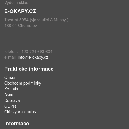
Výdejní sklad:
E-OKAPY.CZ
Tovární 5954 (vjezd ulicí A.Muchy )
430 01 Chomutov
telefon: +420 724 693 604
e-mail:
info@e-okapy.cz
Praktické informace
O nás
Obchodní podmínky
Kontakt
Akce
Doprava
GDPR
Články a aktuality
Informace