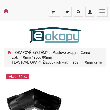
Toggle
Toggle
Togg
0
search
navigation
navig
OKAPOVÉ SYSTÉMY
Plastové okapy
Černá
žlab 110mm / svod 80mm
PLASTOVÉ OKAPY Žlabový roh vnitřní 90st. 110mm černý
Akce -30 %