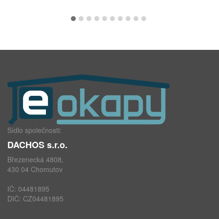
Sídlo společnosti:
DACHOS s.r.o.
Březenecká 4808,
430 04 Chomutov
IČ: 04481895
DIČ: CZ04481895