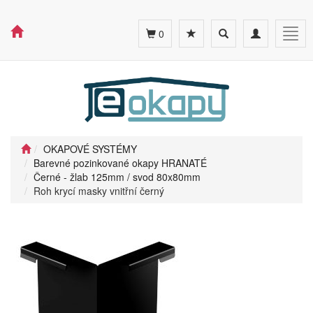
Toggle
Toggle
Togg
0
search
navigation
navig
OKAPOVÉ SYSTÉMY
Barevné pozinkované okapy HRANATÉ
Černé - žlab 125mm / svod 80x80mm
Roh krycí masky vnitřní černý