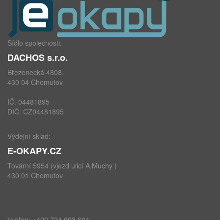
Sídlo společnosti:
DACHOS s.r.o.
Březenecká 4808,
430 04 Chomutov
IČ: 04481895
DIČ: CZ04481895
Výdejní sklad:
E-OKAPY.CZ
Tovární 5954 (vjezd ulicí A.Muchy )
430 01 Chomutov
telefon: +420 724 693 604