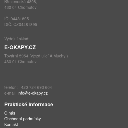
Březenecká 4808,
430 04 Chomutov
IČ: 04481895
DIČ: CZ04481895
Výdejní sklad:
E-OKAPY.CZ
Tovární 5954 (vjezd ulicí A.Muchy )
430 01 Chomutov
telefon: +420 724 693 604
e-mail:
info@e-okapy.cz
Praktické informace
O nás
Obchodní podmínky
Kontakt