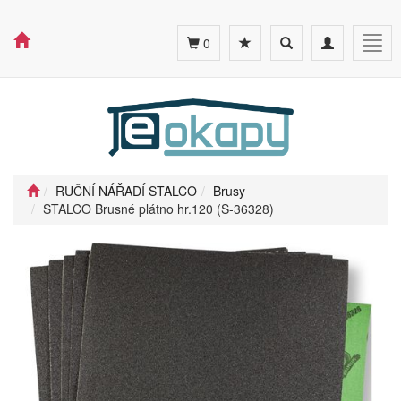
Toggle
Toggle
Togg
0
search
navigation
navig
RUČNÍ NÁŘADÍ STALCO
Brusy
STALCO Brusné plátno hr.120 (S-36328)