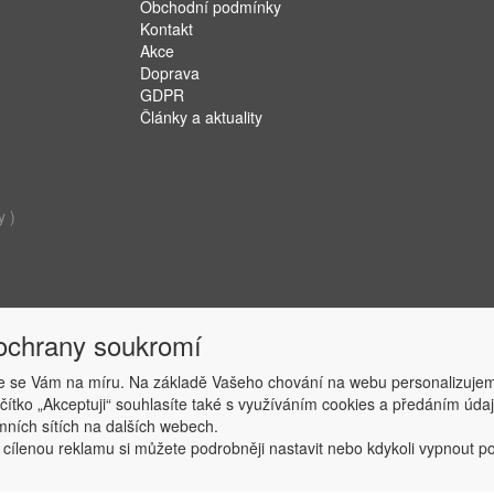
Obchodní podmínky
Kontakt
Akce
Doprava
GDPR
Články a aktuality
y )
 ochrany soukromí
 se Vám na míru. Na základě Vašeho chování na webu personalizujem
ačítko „Akceptuji“ souhlasíte také s využíváním cookies a předáním úd
Copyright © ABRA Software a.s. 2019
amních sítích na dalších webech.
 cílenou reklamu si můžete podrobněji nastavit nebo kdykoli vypnout po k