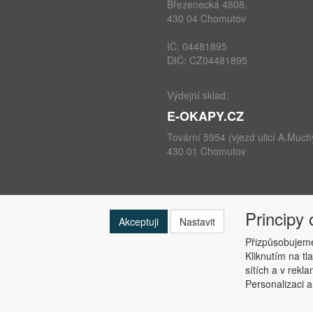
Březenecká 4808,
430 04 Chomutov
IČ: 04481895
DIČ: CZ04481895
Výdejní sklad:
E-OKAPY.CZ
Tovární 5954 (vjezd ulicí A.Much
430 01 Chomutov
Principy
telefon: +420 724 693 604
Akceptuji
Nastavit
e-mail:
info@e-okapy.cz
Přizpůsobujeme
Kliknutím na tl
sítích a v rekl
Personalizaci a