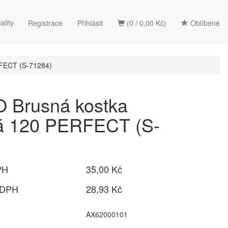
ality
Registrace
Přihlásit
(0 / 0,00 Kč)
Oblíbené
FECT (S-71284)
 Brusná kostka
á 120 PERFECT (S-
PH
35,00 Kč
 DPH
28,93 Kč
AX62000101