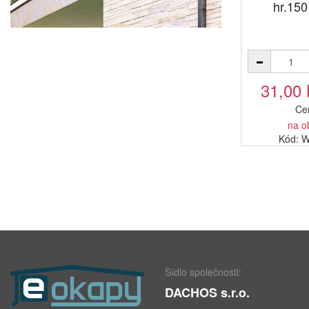
hr.150
31,00
Ce
na o
Kód: 
Sídlo společnosti:
DACHOS s.r.o.