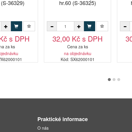
 (S-36329)
hr.60 (S-36325)
 Kč s DPH
32,00 Kč s DPH
3
na za ks
Cena za ks
bjednávku
na objednávku
WX62000101
Kód: SX62000101
Praktické informace
O nás