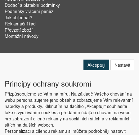
Dodací a platební podmínky
Podmínky vrácení peněz
Jak objednat?
Reklamační řád
Převzetí zboží
Montážní návody
Akceptuji
Nastavit
Principy ochrany soukromí
Přizpůsobujeme se Vám na míru. Na základě Vašeho chování na
webu personalizujeme jeho obsah a zobrazujeme Vám relevantní
nabídky a produkty. Kliknutím na tlačítko „Akceptuji“ souhlasíte
Copyright © ABRA Software a.s. 2019
také s využíváním cookies a předáním údajů o chování na webu
pro zobrazení cílené reklamy na sociálních sítích a v reklamních
sítích na dalších webech.
Personalizaci a cílenou reklamu si můžete podrobněji nastavit
nebo kdykoli vypnout po kliknutí na tlačítko „Nastavit“.