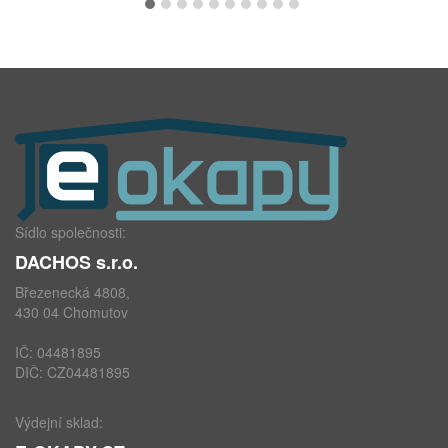
Sídlo společnosti:
DACHOS s.r.o.
Březenecká 4808,
430 04 Chomutov
IČ: 04481895
DIČ: CZ04481895
Výdejní sklad: