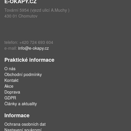
E-OKAPY.CZ
Tovární 5954 (vjezd ulicí A.Muchy )
430 01 Chomutov
telefon: +420 724 693 604
e-mail:
info@e-okapy.cz
Praktické informace
O nás
Obchodní podmínky
Kontakt
Akce
Doprava
GDPR
Články a aktuality
Informace
Ochrana osobních dat
Nastavení soukromí