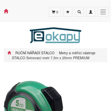
Toggle
Toggle
Togg
0
search
navigation
navig
RUČNÍ NÁŘADÍ STALCO
Metry a měřící nástroje
STALCO Svinovací metr 7,5m x 25mm PREMIUM