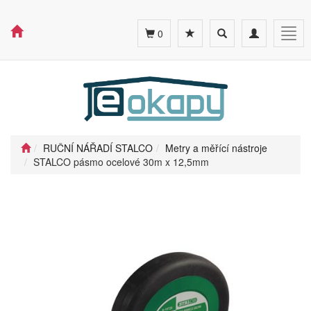
Toggle
Toggle
Togg
0
search
navigation
navig
RUČNÍ NÁŘADÍ STALCO
Metry a měřící nástroje
STALCO pásmo ocelové 30m x 12,5mm