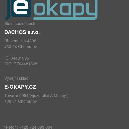
Sídlo společnosti:
DACHOS s.r.o.
Březenecká 4808,
430 04 Chomutov
IČ: 04481895
DIČ: CZ04481895
Výdejní sklad:
E-OKAPY.CZ
Tovární 5954 (vjezd ulicí A.Muchy )
430 01 Chomutov
telefon: +420 724 693 604