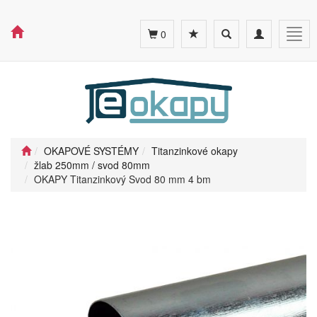
Toggle
Toggle
Togg
0
search
navigation
navig
OKAPOVÉ SYSTÉMY
Titanzinkové okapy
žlab 250mm / svod 80mm
OKAPY Titanzinkový Svod 80 mm 4 bm