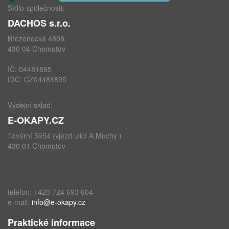
Sídlo společnosti:
DACHOS s.r.o.
Březenecká 4808,
430 04 Chomutov
IČ: 04481895
DIČ: CZ04481895
Výdejní sklad:
E-OKAPY.CZ
Tovární 5954 (vjezd ulicí A.Muchy )
430 01 Chomutov
telefon: +420 724 693 604
e-mail:
info@e-okapy.cz
Praktické informace