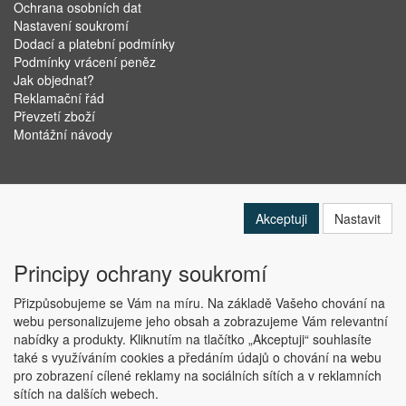
Ochrana osobních dat
Nastavení soukromí
Dodací a platební podmínky
Podmínky vrácení peněz
Jak objednat?
Reklamační řád
Převzetí zboží
Montážní návody
Akceptuji
Nastavit
Principy ochrany soukromí
Přizpůsobujeme se Vám na míru. Na základě Vašeho chování na
webu personalizujeme jeho obsah a zobrazujeme Vám relevantní
nabídky a produkty. Kliknutím na tlačítko „Akceptuji“ souhlasíte
Copyright © ABRA Software a.s. 2019
také s využíváním cookies a předáním údajů o chování na webu
pro zobrazení cílené reklamy na sociálních sítích a v reklamních
sítích na dalších webech.