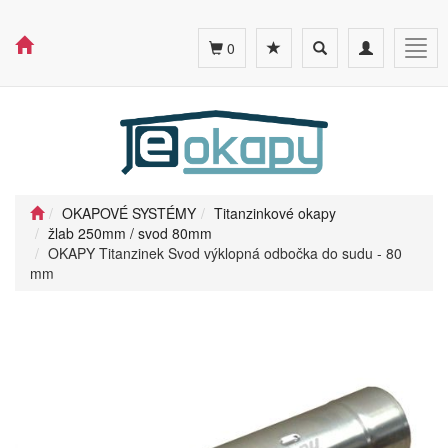
Toggle
Toggle
Togg
0
search
navigation
navig
OKAPOVÉ SYSTÉMY
Titanzinkové okapy
žlab 250mm / svod 80mm
OKAPY Titanzinek Svod výklopná odbočka do sudu - 80
mm