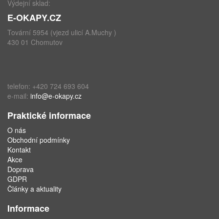
Výdejní sklad:
E-OKAPY.CZ
Tovární 5954 (vjezd ulicí A.Muchy )
430 01 Chomutov
telefon: +420 724 693 604
e-mail:
info@e-okapy.cz
Praktické informace
O nás
Obchodní podmínky
Kontakt
Akce
Doprava
GDPR
Články a aktuality
Informace