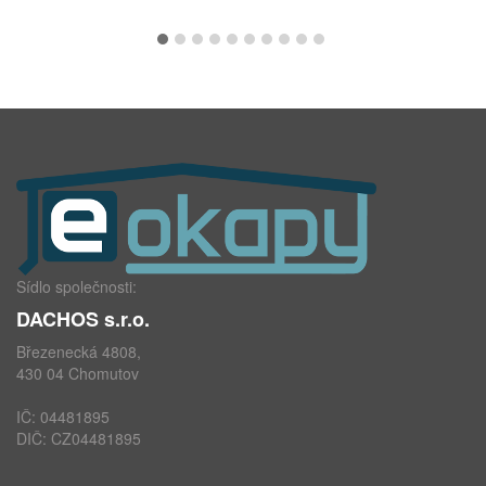
Sídlo společnosti:
DACHOS s.r.o.
Březenecká 4808,
430 04 Chomutov
IČ: 04481895
DIČ: CZ04481895