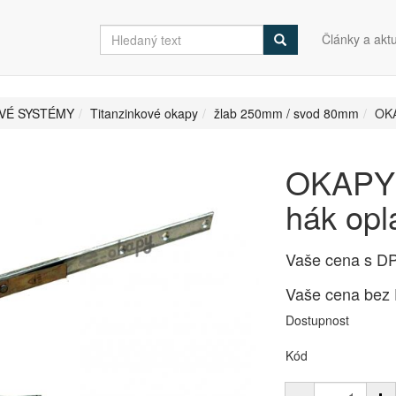
Články a aktu
VÉ SYSTÉMY
Titanzinkové okapy
žlab 250mm / svod 80mm
OKA
OKAPY 
hák op
Vaše cena s D
Vaše cena bez
Dostupnost
Kód