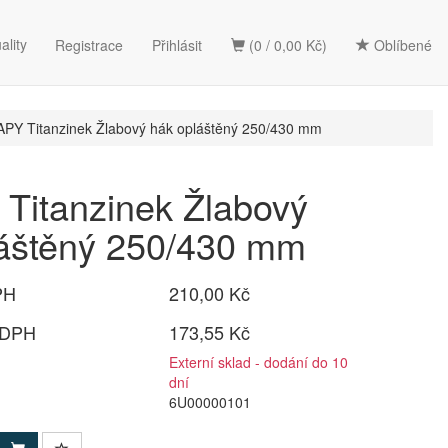
ality
Registrace
Přihlásit
(0 / 0,00 Kč)
Oblíbené
PY Titanzinek Žlabový hák opláštěný 250/430 mm
Titanzinek Žlabový
láštěný 250/430 mm
PH
210,00 Kč
 DPH
173,55 Kč
Externí sklad - dodání do 10
dní
6U00000101