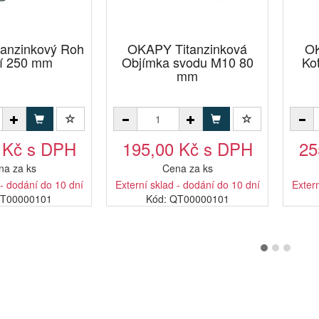
anzinkový Roh
OKAPY Titanzinková
OK
ší 250 mm
Objímka svodu M10 80
Kot
mm
 Kč s DPH
195,00 Kč s DPH
25
na za ks
Cena za ks
 - dodání do 10 dní
Externí sklad - dodání do 10 dní
Extern
NT00000101
Kód: QT00000101