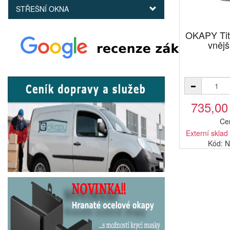
STŘEŠNÍ OKNA
OKAPY Tit
vněj
735,00
Ce
Externí sklad
Kód: 