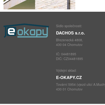
Sídlo společnosti:
DACHOS s.r.o.
Březenecká 4808,
430 04 Chomutov
IČ: 04481895
DIČ: CZ04481895
Výdejní sklad:
E-OKAPY.CZ
Tovární 5954 (vjezd ulicí A.Much
430 01 Chomutov