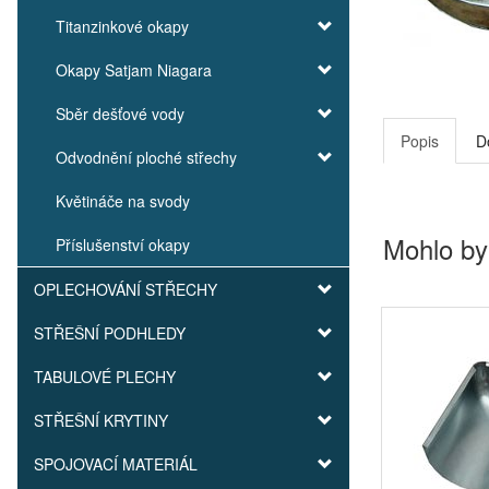
Titanzinkové okapy
Okapy Satjam Niagara
Sběr dešťové vody
Popis
D
Odvodnění ploché střechy
Květináče na svody
Mohlo by
Příslušenství okapy
OPLECHOVÁNÍ STŘECHY
STŘEŠNÍ PODHLEDY
TABULOVÉ PLECHY
STŘEŠNÍ KRYTINY
SPOJOVACÍ MATERIÁL